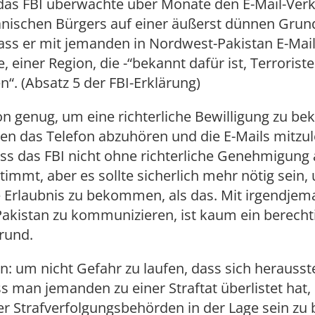
 das FBI überwachte über Monate den E-Mail-Ver
nischen Bürgers auf einer äußerst dünnen Grun
ass er mit jemanden in Nordwest-Pakistan E-Mai
, einer Region, die -“bekannt dafür ist, Terrorist
“. (Absatz 5 der FBI-Erklärung)
on genug, um eine richterliche Bewilligung zu 
n das Telefon abzuhören und die E-Mails mitzul
ass das FBI nicht ohne richterliche Genehmigung 
 stimmt, aber es sollte sicherlich mehr nötig sein,
e Erlaubnis zu bekommen, als das. Mit irgendjem
akistan zu kommunizieren, ist kaum ein berecht
rund.
: um nicht Gefahr zu laufen, dass sich herausst
s man jemanden zu einer Straftat überlistet hat, 
r Strafverfolgungsbehörden in der Lage sein zu 