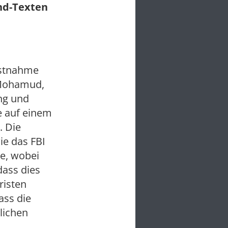
und-Texten
Festnahme
 Mohamud,
ng und
e auf einem
. Die
ie das FBI
he, wobei
ass dies
risten
ass die
lichen