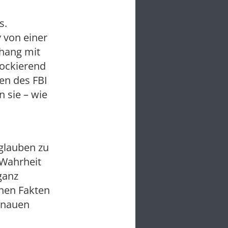
s.
 von einer
nhang mit
hockierend
en des FBI
n sie – wie
 glauben zu
 Wahrheit
 ganz
enen Fakten
enauen