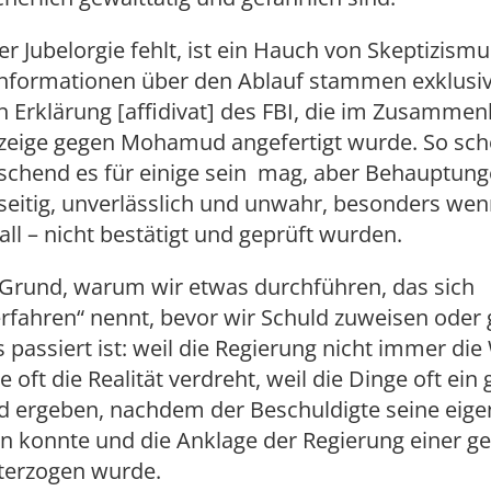
er Jubelorgie fehlt, ist ein Hauch von Skeptizismu
Informationen über den Ablauf stammen exklusiv
en Erklärung [affidivat] des FBI, die im Zusamme
nzeige gegen Mohamud angefertigt wurde. So sc
schend es für einige sein mag, aber Behauptung
nseitig, unverlässlich und unwahr, besonders wen
all – nicht bestätigt und geprüft wurden.
 Grund, warum wir etwas durchführen, das sich
rfahren“ nennt, bevor wir Schuld zuweisen oder
 passiert ist: weil die Regierung nicht immer die
ie oft die Realität verdreht, weil die Dinge oft ein
ld ergeben, nachdem der Beschuldigte seine eig
en konnte und die Anklage der Regierung einer g
terzogen wurde.