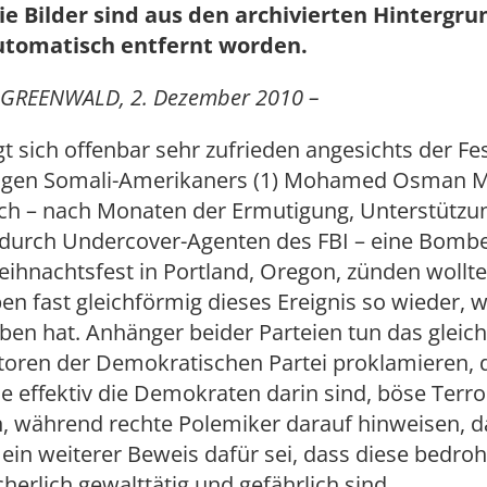
ie Bilder sind aus den archivierten Hintergr
utomatisch entfernt worden.
GREENWALD, 2. Dezember 2010 –
gt sich offenbar sehr zufrieden angesichts der 
rigen Somali-Amerikaners (1) Mohamed Osman
ich – nach Monaten der Ermutigung, Unterstützu
e durch Undercover-Agenten des FBI – eine Bomb
ihnachtsfest in Portland, Oregon, zünden wollte
n fast gleichförmig dieses Ereignis so wieder, w
ben hat. Anhänger beider Parteien tun das gleic
ren der Demokratischen Partei proklamieren, d
e effektiv die Demokraten darin sind, böse Terro
, während rechte Polemiker darauf hinweisen, d
in weiterer Beweis dafür sei, dass diese bedroh
herlich gewalttätig und gefährlich sind.