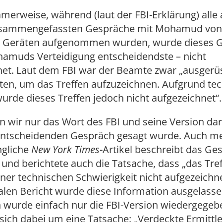
merweise, während (laut der FBI-Erklärung) alle
usammengefassten Gespräche mit Mohamud von
n Geräten aufgenommen wurden, wurde dieses G
hamuds Verteidigung entscheidendste – nicht
net. Laut dem FBI war der Beamte zwar „ausgerüs
ten, um das Treffen aufzuzeichnen. Aufgrund te
rde dieses Treffen jedoch nicht aufgezeichnet“.
 wir nur das Wort des FBI und seine Version da
entscheidenden Gespräch gesagt wurde. Auch m
ngliche
New York Times
-Artikel beschreibt das Ge
 und berichtete auch die Tatsache, dass „das Tre
ner technischen Schwierigkeit nicht aufgezeichn
alen Bericht wurde diese Information ausgelasse
 wurde einfach nur die FBI-Version wiedergegebe
sich dabei um eine Tatsache: „Verdeckte Ermittl