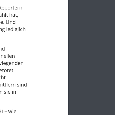
Reportern
hlt hat,
te. Und
g lediglich
und
inellen
rwiegenden
etötet
cht
ttlern sind
 sie in
I – wie