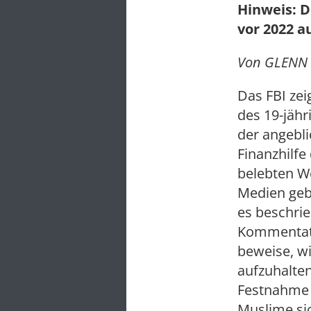
Hinweis: D
vor 2022 a
Von GLENN 
Das FBI zei
des 19-jäh
der angebl
Finanzhilf
belebten We
Medien gebe
es beschrie
Kommentato
beweise, wi
aufzuhalten
Festnahme e
Muslime sic