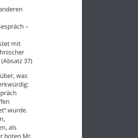
 anderen
espräch –
tet mit
chnischer
 (Absatz 37)
rüber, was
erkwürdig:
spräch
ffen
et“ wurde.
n,
n, als
er boten Mr.