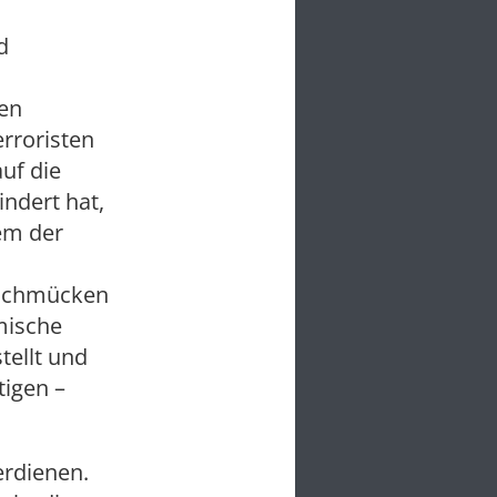
d
ten
erroristen
uf die
indert hat,
em der
n schmücken
mische
tellt und
tigen –
erdienen.