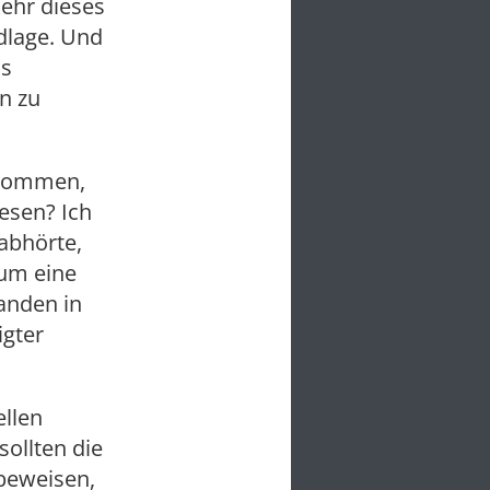
kehr dieses
dlage. Und
ls
en zu
bekommen,
esen? Ich
abhörte,
 um eine
anden in
igter
ellen
sollten die
beweisen,