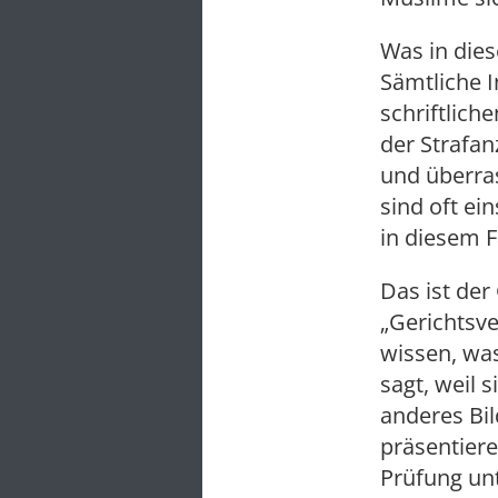
Was in dies
Sämtliche 
schriftlich
der Strafa
und überra
sind oft ei
in diesem F
Das ist der
„Gerichtsve
wissen, was
sagt, weil s
anderes Bi
präsentier
Prüfung un