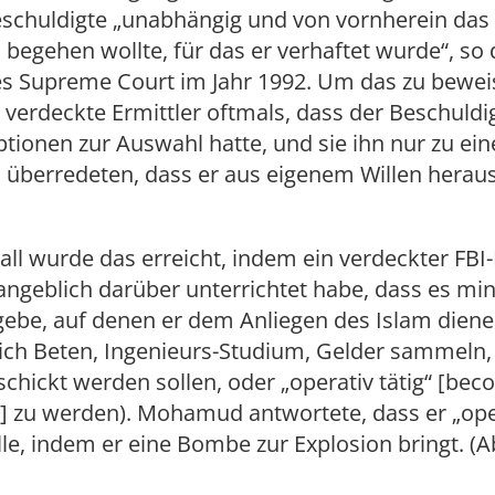
eschuldigte „unabhängig und von vornherein das
begehen wollte, für das er verhaftet wurde“, so 
es Supreme Court im Jahr 1992. Um das zu bewe
 verdeckte Ermittler oftmals, dass der Beschuldi
tionen zur Auswahl hatte, und sie ihn nur zu ei
 überredeten, dass er aus eigenem Willen herau
all wurde das erreicht, indem ein verdeckter FBI-
geblich darüber unterrichtet habe, dass es mi
gebe, auf denen er dem Anliegen des Islam dien
lich Beten, Ingenieurs-Studium, Gelder sammeln, 
chickt werden sollen, oder „operativ tätig“ [be
] zu werden). Mohamud antwortete, dass er „oper
e, indem er eine Bombe zur Explosion bringt. (A