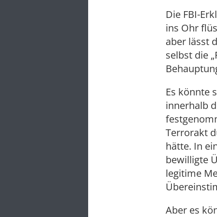
Die FBI-Er
ins Ohr flü
aber lässt 
selbst die 
Behauptung
Es könnte s
innerhalb d
festgenomm
Terrorakt d
hätte. In e
bewilligte 
legitime Me
Übereinsti
Aber es kön