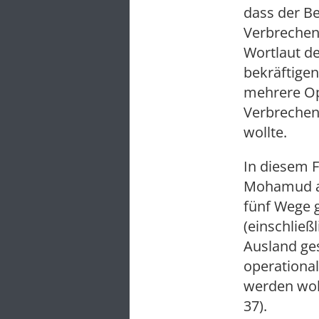
dass der B
Verbrechen 
Wortlaut d
bekräftigen
mehrere Op
Verbrechen
wollte.
In diesem F
Mohamud an
fünf Wege 
(einschließ
Ausland ges
operational
werden woll
37).