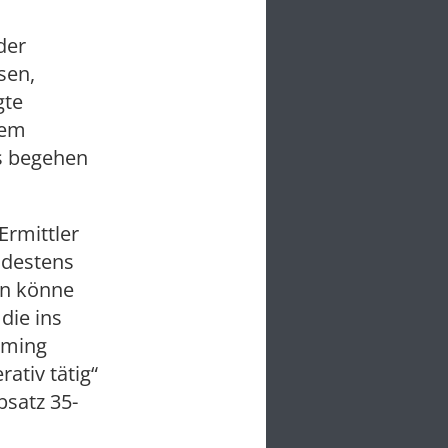
der
isen,
gte
nem
s begehen
Ermittler
ndestens
en könne
die ins
coming
ativ tätig“
bsatz 35-