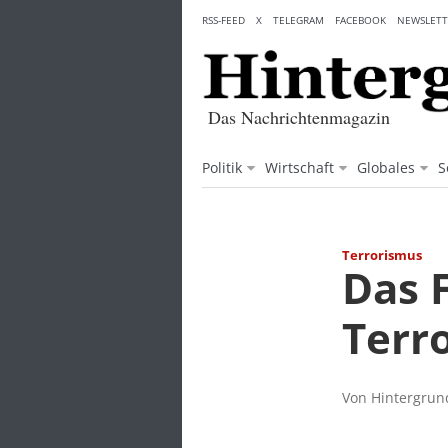
Skip
RSS-FEED
X
TELEGRAM
FACEBOOK
NEWSLETT
to
content
Das Nachrichtenmagazin
Politik
Wirtschaft
Globales
S
Terrorismus
Das F
Terr
Von Hintergrund