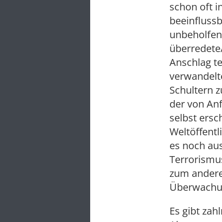
schon oft i
beeinflussb
unbeholfen
überredete/
Anschlag te
verwandelt
Schultern z
der von An
selbst ersc
Weltöffentl
es noch au
Terrorismu
zum anderen
Überwachun
Es gibt zah