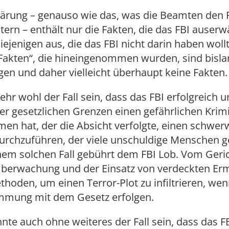
klärung – genauso wie das, was die Beamten den 
stern – enthält nur die Fakten, die das FBI auserwä
diejenigen aus, die das FBI nicht darin haben woll
„Fakten“, die hineingenommen wurden, sind bislan
en und daher vielleicht überhaupt keine Fakten.
ehr wohl der Fall sein, dass das FBI erfolgreich 
er gesetzlichen Grenzen einen gefährlichen Krim
en hat, der die Absicht verfolgte, einen schwe
urchzuführen, der viele unschuldige Menschen g
inem solchen Fall gebührt dem FBI Lob. Vom Geri
Überwachung und der Einsatz von verdeckten Ermi
thoden, um einen Terror-Plot zu infiltrieren, wenn
mmung mit dem Gesetz erfolgen.
nte auch ohne weiteres der Fall sein, dass das FB