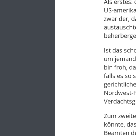
Als erstes:
US-amerika
zwar der, d
austauschte
beherbergen
Ist das sch
um jemande
bin froh, d
falls es so
gerichtlich
Nordwest-P
Verdachtsg
Zum zweiten
könnte, das
Beamten de