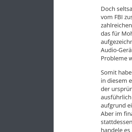
Doch seltsa
vom FBI z
zahlreiche
das für Mo
aufgezeich
Audio-Gerä
Probleme wu
Somit haben
in diesem 
der ursprü
ausführlich
aufgrund ei
Aber im fin
stattdessen
handele es 