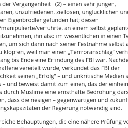
n der Vergangenheit (2) – einen sehr jungen,
aren, unzufriedenen, ziellosen, unglücklichen un
en Eigenbrödler gefunden hat; diesen
manipulierte/verführte, an einem selbst geplan
ilzunehmen, ihn also im wesentlichen in einen T
en, um sich dann nach seiner Festnahme selbst a
u klopfen, weil man einen „Terrroranschlag“ verh
fang bis Ende eine Erfindung des FBI war. Nachd
haffene vereitelt wurde, verkündet das FBI der
ichkeit seinen „Erfolg“ – und unkritische Medie
s – und beweist damit zum einen, das der einhei
s durch Muslime eine ernsthafte Bedrohung dars
, dass die riesigen – gegenwärtigen und zukünf
gskapazitäten der Regierung notwendig sind.
lreiche Behauptungen, die eine nähere Prüfung v