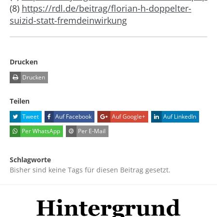
(8)
https://rdl.de/beitrag/florian-h-doppelter-
suizid-statt-fremdeinwirkung
Drucken
Drucken
Teilen
Tweet
Auf Facebook
Auf Google+
Auf LinkedIn
Per WhatsApp
Per E-Mail
Schlagworte
Bisher sind keine Tags für diesen Beitrag gesetzt.