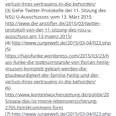
verlust-ihres-vertrauens-in-die-behorden/
(3) Siehe Twitter-Protokolle der 11. Sitzung des
NSU U-Ausschusses vom 13. März 2015:
http://www.die-anstifter.de/2015/03/twitter-
protokoll-von-der-11-sitzung-des-nsu-u-
ausschuss-am-13-maerz-2015/
(4)
http://www.jungewelt.de/2015/03-04/023.php
(5)
https://hajofunke.wordpress.com/2015/03/23/h
ajo-funke-die-todesumstande-von-florian-heilig-
mussen-komplett-geklart-werden-die-
glaubwurdigkeit-der-familie-heilig-und-der-
verlust-ihres-vertrauens-in-die-behorden/
(6)
http://www.kontextwochenzeitung.de/politik/20
5/papa-das-ist-meine-lebensversicherung-
2765.html#comment-form
(7)
http://www.jungewelt.de/2015/03-04/023.php