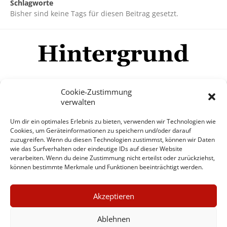
Schlagworte
Bisher sind keine Tags für diesen Beitrag gesetzt.
Cookie-Zustimmung
verwalten
Impressum
Datenschutzerklärung
Disclaimer
Um dir ein optimales Erlebnis zu bieten, verwenden wir Technologien wie
Mehr
Cookies, um Geräteinformationen zu speichern und/oder darauf
zuzugreifen. Wenn du diesen Technologien zustimmst, können wir Daten
wie das Surfverhalten oder eindeutige IDs auf dieser Website
© Copyright Hintergrund.de, 2015 - 2026
verarbeiten. Wenn du deine Zustimmung nicht erteilst oder zurückziehst,
können bestimmte Merkmale und Funktionen beeinträchtigt werden.
Zum Newsletter jetzt kostenlos
×
anmelden
Akzeptieren
GUTER JOURNALISMUS
erscheint ca. alle 4 Wochen
KOSTET GELD
Ablehnen