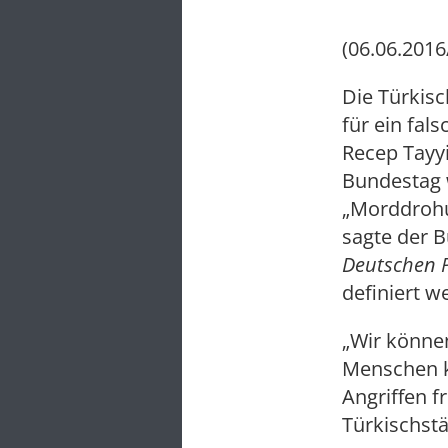
(06.06.2016
Die Türkis
für ein fal
Recep Tayy
Bundestag 
„Morddrohu
sagte der 
Deutschen 
definiert w
„Wir können
Menschen kö
Angriffen f
Türkischst