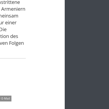
strittene
n Armeniern
emeinsam
r einer
Die
tion des
iven Folgen
 E-Mail