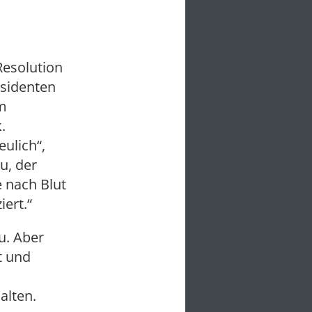
Resolution
äsidenten
m
.
ulich“,
u, der
e nach Blut
iert.“
u. Aber
t und
alten.