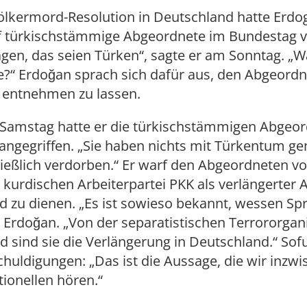
ölkermord-Resolution in Deutschland hatte Erdo
uf türkischstämmige Abgeordnete im Bundestag v
gen, das seien Türken“, sagte er am Sonntag. „W
e?“ Erdoğan sprach sich dafür aus, den Abgeord
 entnehmen zu lassen.
 Samstag hatte er die türkischstämmigen Abgeo
ngegriffen. „Sie haben nichts mit Türkentum ge
hließlich verdorben.“ Er warf den Abgeordneten vo
kurdischen Arbeiterpartei PKK als verlängerter 
 zu dienen. „Es ist sowieso bekannt, wessen Spr
e Erdoğan. „Von der separatistischen Terrororgani
 sind sie die Verlängerung in Deutschland.“ Sof
huldigungen: „Das ist die Aussage, die wir inzwi
tionellen hören.“