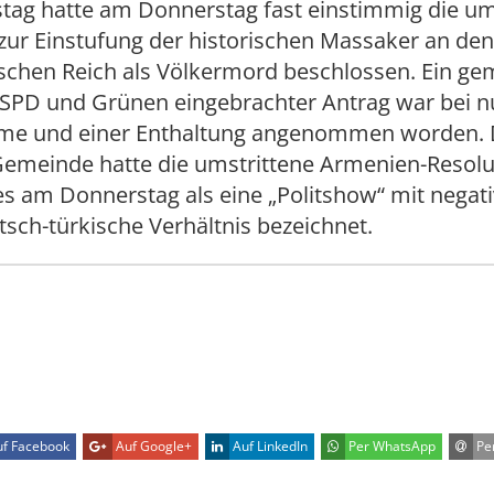
tag hatte am Donnerstag fast einstimmig die um
 zur Einstufung der historischen Massaker an de
chen Reich als Völkermord beschlossen. Ein g
 SPD und Grünen eingebrachter Antrag war bei nu
e und einer Enthaltung angenommen worden. 
Gemeinde hatte die umstrittene Armenien-Resolu
s am Donnerstag als eine „Politshow“ mit negat
tsch-türkische Verhältnis bezeichnet.
f Facebook
Auf Google+
Auf LinkedIn
Per WhatsApp
Per