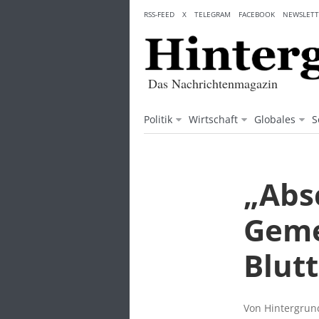
Skip
RSS-FEED
X
TELEGRAM
FACEBOOK
NEWSLETT
to
content
Das Nachrichtenmagazin
Politik
Wirtschaft
Globales
S
„Abs
Geme
Blut
Von Hintergrund