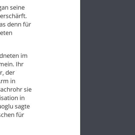
gan seine
erschärft.
as denn für
neten
rdneten im
mein. Ihr
r, der
Arm in
achrohr sie
sation in
uoglu sagte
schen für