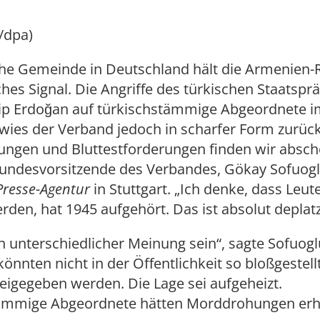
/dpa)
che Gemeinde in Deutschland hält die Armenien-
sches Signal. Die Angriffe des türkischen Staatspr
ip Erdoğan auf türkischstämmige Abgeordnete i
wies der Verband jedoch in scharfer Form zurück
ngen und Bluttestforderungen finden wir absche
Bundesvorsitzende des Verbandes, Gökay Sofuogl
Presse-Agentur
in Stuttgart. „Ich denke, dass Leut
erden, hat 1945 aufgehört. Das ist absolut deplatz
 unterschiedlicher Meinung sein“, sagte Sofuogl
nnten nicht in der Öffentlichkeit so bloßgestell
reigegeben werden. Die Lage sei aufgeheizt.
ämmige Abgeordnete hätten Morddrohungen erh