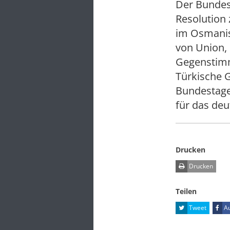
Der Bundes
Resolution
im Osmanis
von Union,
Gegenstimm
Türkische 
Bundestage
für das deu
Drucken
Drucken
Teilen
Tweet
Au