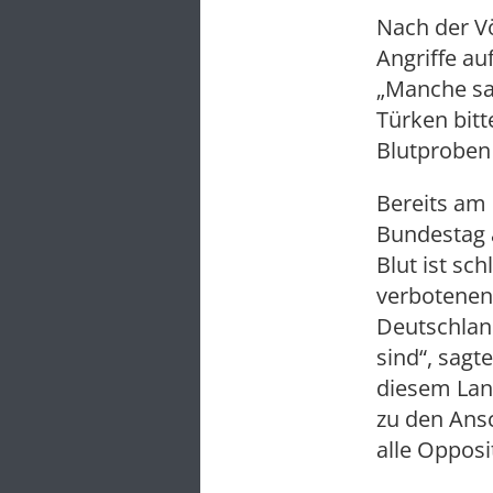
Nach der V
Angriffe a
„Manche sa
Türken bitt
Blutproben
Bereits am
Bundestag a
Blut ist sc
verbotenen 
Deutschland
sind“, sagt
diesem Land
zu den Ansc
alle Opposi