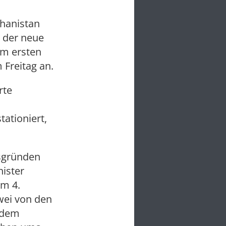
hanistan
 der neue
em ersten
Freitag an.
rte
ationiert,
sgründen
nister
am 4.
wei von den
 dem