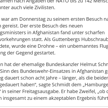
amen nach Angaben der NATO bis zu 142 Mens
ter auch viele Zivilisten.
 war am Donnerstag zu seinem ersten Besuch n
 gereist. Der erste Besuch des neuen
gsministers in Afghanistan fand unter scharfen
svorkehrungen statt. Als Guttenbergs Hubschraub
dete, wurde eine Drohne – ein unbemanntes Flug
g der Gegend gestartet.
n hat der ehemalige Bundeskanzler Helmut Schm
 Sinn des Bundeswehr-Einsatzes in Afghanistan g
eg dauert schon acht Jahre – länger, als die beide
 gedauert haben“, sagte Schmidt dem „Hamburge
 in seiner Freitagsausgabe. Er habe Zweifel, „ob 
n insgesamt zu einem akzeptablen Ergebnis führt