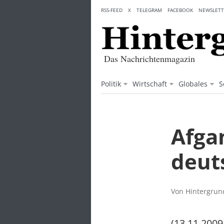
Skip
RSS-FEED
X
TELEGRAM
FACEBOOK
NEWSLETT
to
content
Das Nachrichtenmagazin
Politik
Wirtschaft
Globales
S
Afga
deut
Von Hintergrund
(13.11.2009