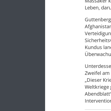
Massaker k
Leben, darun
Guttenberg
Afghanistan
Verteidigun
Sicherheit
Kundus lan
Überwachun
Unterdesse
Zweifel am
„Dieser Kri
Weltkriege
Abendblatt“
Interventio