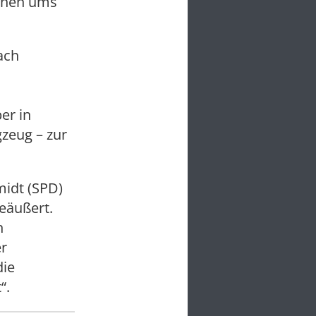
chen ums
ach
er in
zeug – zur
idt (SPD)
eäußert.
n
r
die
“.