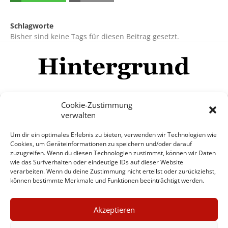
Schlagworte
Bisher sind keine Tags für diesen Beitrag gesetzt.
Cookie-Zustimmung
verwalten
Impressum
Datenschutzerklärung
Disclaimer
Um dir ein optimales Erlebnis zu bieten, verwenden wir Technologien wie
Mehr
Cookies, um Geräteinformationen zu speichern und/oder darauf
zuzugreifen. Wenn du diesen Technologien zustimmst, können wir Daten
wie das Surfverhalten oder eindeutige IDs auf dieser Website
© Copyright Hintergrund.de, 2015 - 2026
verarbeiten. Wenn du deine Zustimmung nicht erteilst oder zurückziehst,
können bestimmte Merkmale und Funktionen beeinträchtigt werden.
Zum Newsletter jetzt kostenlos
×
anmelden
Akzeptieren
GUTER JOURNALISMUS
erscheint ca. alle 4 Wochen
KOSTET GELD