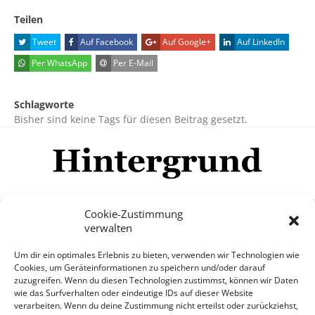
Teilen
Tweet
Auf Facebook
Auf Google+
Auf LinkedIn
Per WhatsApp
Per E-Mail
Schlagworte
Bisher sind keine Tags für diesen Beitrag gesetzt.
Cookie-Zustimmung
verwalten
Impressum
Datenschutzerklärung
Disclaimer
Um dir ein optimales Erlebnis zu bieten, verwenden wir Technologien wie
Mehr
Cookies, um Geräteinformationen zu speichern und/oder darauf
zuzugreifen. Wenn du diesen Technologien zustimmst, können wir Daten
wie das Surfverhalten oder eindeutige IDs auf dieser Website
© Copyright Hintergrund.de, 2015 - 2026
verarbeiten. Wenn du deine Zustimmung nicht erteilst oder zurückziehst,