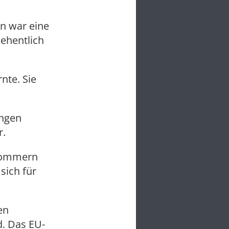
n war eine
ehentlich
nte. Sie
ingen
r.
rpommern
sich für
en
d. Das EU-