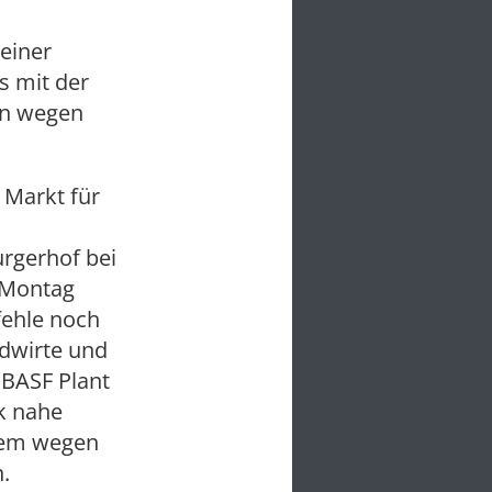
einer
s mit der
rn wegen
 Markt für
rgerhof bei
 Montag
fehle noch
ndwirte und
 BASF Plant
k nahe
llem wegen
.