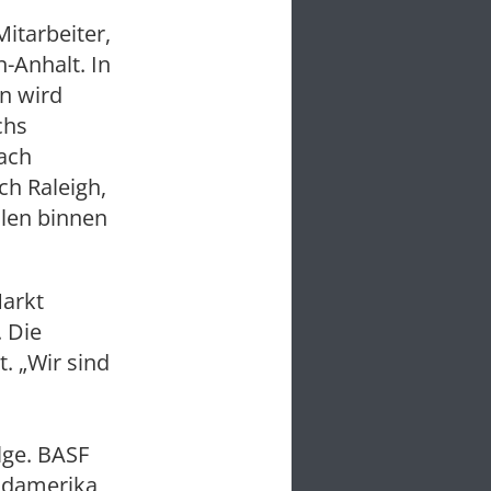
itarbeiter,
-Anhalt. In
en wird
chs
nach
ch Raleigh,
llen binnen
Markt
 Die
. „Wir sind
lge. BASF
Südamerika