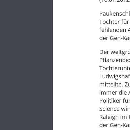
Paukenschla
Tochter für
fehlenden 
der Gen-Kar
Der weltgr
Pflanzenbio
Tochterunt
Ludwigshaf
mitteilte. 
immer die 
Politiker f
Science wi
Raleigh im
der Gen-Kar