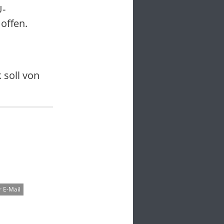
U-
offen.
soll von
 E-Mail