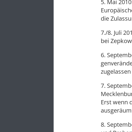
5. Mai 201
Europäisch
die Zulassu
7./8. Juli 
bei Zepkow.
6. Septemb
genveränder
zugelassen 
7. Septembe
Mecklenbur
Erst wenn 
ausgeräumt 
8. Septembe