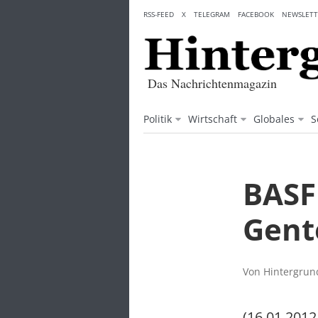
Skip
RSS-FEED
X
TELEGRAM
FACEBOOK
NEWSLETT
to
content
Das Nachrichtenmagazin
Politik
Wirtschaft
Globales
S
BASF
Gent
Von Hintergrund
(16.01.2012