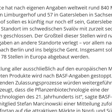
ce hat nach eigenen Angaben weltweit rund 840 M
n Limburgerhof und 57 in Gatersleben in Sachsen
f sollen es künftig nur noch elf sein, Gatersleb
Standort im schwedischen Svalöv mit zurzeit se
n geschlossen. Der Großteil dieser Stellen wird 
ben an andere Standorte verlegt – vor allem na
ach Berlin und ins belgische Gent. Insgesamt so
 78 Stellen in Europa abgebaut werden.
lung aller ausschließlich auf den europäischen 
eten Produkte wird nach BASF-Angaben gestoppt.
fenden Zulassungsprozesse würden weitergeführt
eugt, dass die Pflanzenbiotechnologie eine der
chnologien des 21. Jahrhunderts ist“, sagte BASF-
tglied Stefan Marcinowski einer Mitteilung zufo
fortan auf die attraktiven Märkte in Nord- und 