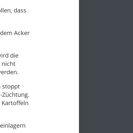
llen, dass
s dem Acker
ird die
 nicht
werden.
n stoppt
-Züchtung.
Kartoffeln
 einlagern