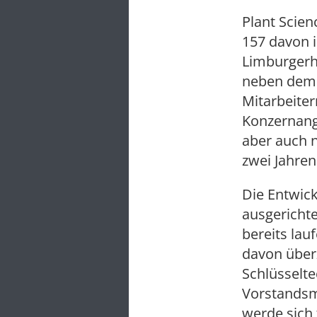
Plant Scien
157 davon i
Limburgerho
neben dem 
Mitarbeiter
Konzernanga
aber auch n
zwei Jahren
Die Entwick
ausgericht
bereits lau
davon überz
Schlüsselte
Vorstandsmi
werde sich 