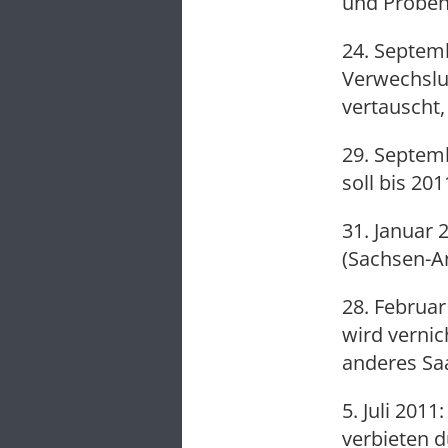
und Probe
24. Septem
Verwechslu
vertauscht, 
29. Septemb
soll bis 20
31. Januar 
(Sachsen-An
28. Februa
wird vernic
anderes Saa
5. Juli 201
verbieten d