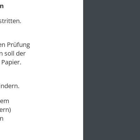
en
tritten.
en Prüfung
 soll der
 Papier.
ndern.
 dem
ern)
en