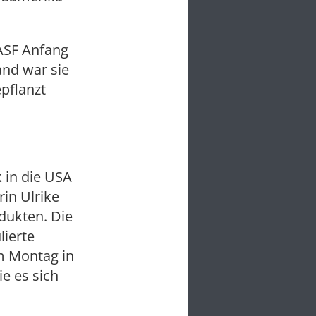
ASF Anfang
and war sie
pflanzt
 in die USA
in Ulrike
dukten. Die
ierte
am Montag in
e es sich