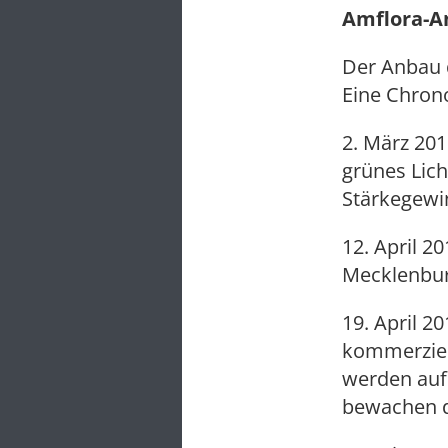
Amflora-A
Der Anbau d
Eine Chrono
2. März 20
grünes Lich
Stärkegewin
12. April 2
Mecklenbur
19. April 2
kommerziel
werden auf 
bewachen d