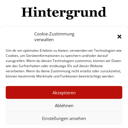
Cookie-Zustimmung
verwalten
Impressum
Datenschutzerklärung
Disclaimer
Um dir ein optimales Erlebnis zu bieten, verwenden wir Technologien wie
Mehr
Cookies, um Geräteinformationen zu speichern und/oder darauf
zuzugreifen. Wenn du diesen Technologien zustimmst, können wir Daten
wie das Surfverhalten oder eindeutige IDs auf dieser Website
© Copyright Hintergrund.de, 2015 - 2026
verarbeiten. Wenn du deine Zustimmung nicht erteilst oder zurückziehst,
können bestimmte Merkmale und Funktionen beeinträchtigt werden.
Zum Newsletter jetzt kostenlos
×
anmelden
Akzeptieren
GUTER JOURNALISMUS
erscheint ca. alle 4 Wochen
KOSTET GELD
Ablehnen
E-Mail
Einstellungen ansehen
UNTERSTÜTZEN SIE
HINTERGRUND
Anmelden