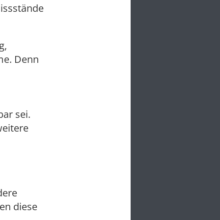
Missstände
g,
eme. Denn
ar sei.
weitere
dere
ten diese