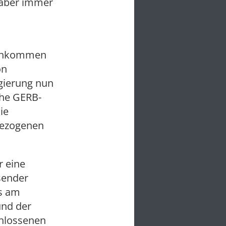
 aber immer
Einkommen
on
gierung nun
iche GERB-
ie
gezogenen
r eine
sender
s am
und der
chlossenen