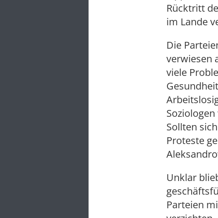
Rücktritt d
im Lande v
Die Parteie
verwiesen 
viele Prob
Gesundheit
Arbeitslosi
Soziologen 
Sollten sic
Proteste g
Aleksandro
Unklar blie
geschäftsf
Parteien mi