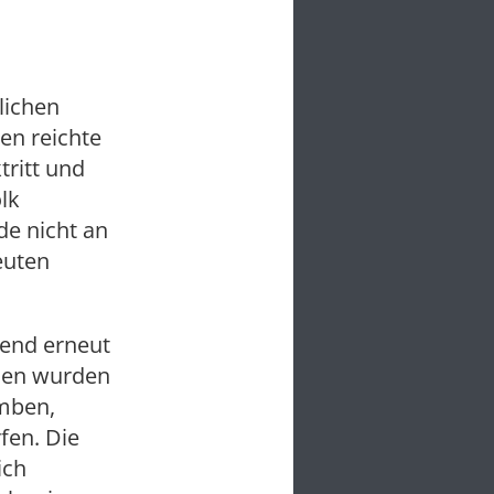
lichen
en reichte
ritt und
lk
de nicht an
euten
bend erneut
hen wurden
omben,
fen. Die
ich