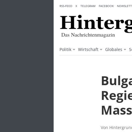
Skip
RSS-FEED
X
TELEGRAM
FACEBOOK
NEWSLETT
to
content
Das Nachrichtenmagazin
Politik
Wirtschaft
Globales
S
Bulg
Regi
Mass
Von Hintergrund