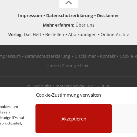
Impressum
Datenschutzerklärung
Disclaimer
Mehr erfahren:
Über uns
Verlag:
Das Heft
Bestellen
Abo kündigen
Online-Archiv
Impressum
Datenschutzerklärung
Disclaimer
Kontakt
Cookie-R
Unterstützung
Links
© Copyright Hintergrund.de, 2015 - 2026
Cookie-Zustimmung verwalten
Zum Newsletter jetzt kostenlos anmelden
Cookies, um
diesen
erscheint ca. alle 4 Wochen
eutige IDs auf
Akzeptieren
zurückziehst,
E-Mail