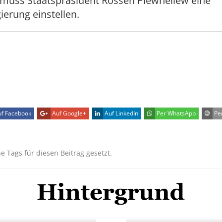
, muss Staatspräsident Rossen Plewneliew eine
ierung einstellen.
f Facebook
Auf Google+
Auf LinkedIn
Per WhatsApp
Per
ne Tags für diesen Beitrag gesetzt.