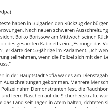
/dpa)
este haben in Bulgarien den Rückzug der bürger
erzwungen. Nach neuen schweren Ausschreitung
äsident Boiko Borissow am Mittwoch seinen Rückt
ion des gesamten Kabinetts ein. „Es möge das Vo
“, erklärte der 53-Jährige im Parlament. „Ich wer
rung teilnehmen, wenn die Polizei sich mit den L
uss.“
en in der Hauptstadt Sofia war es am Dienstaga
en Ausschreitungen gekommen. Mehrere Mensc
ie Polizei nahm Demonstranten fest, die Rauchb
 und leere Flaschen auf die Sicherheitskräfte war
ie das Land seit Tagen in Atem halten, richteten s