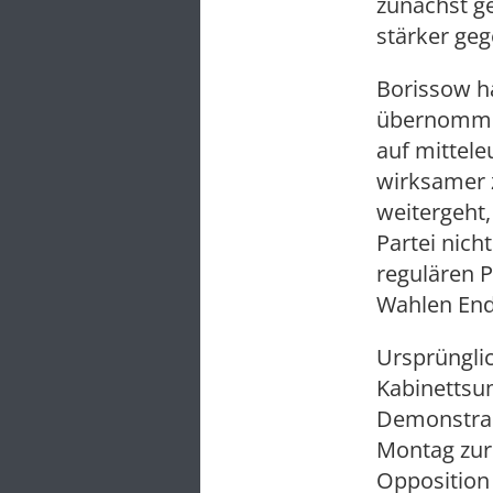
zunächst g
stärker geg
Borissow ha
übernommen
auf mittel
wirksamer 
weitergeht,
Partei nich
regulären 
Wahlen Ende
Ursprünglic
Kabinettsu
Demonstran
Montag zur
Opposition 