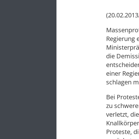
(20.02.2013
Massenprot
Regierung 
Ministerpr
die Demiss
entscheiden
einer Regie
schlagen m
Bei Protest
zu schwer
verletzt, d
Knallkörper
Proteste, d