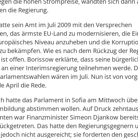
egen die hohen Strompreise, wandten sich dann
en die Regierung.
tte sein Amt im Juli 2009 mit den Versprechen
, das ärmste EU-Land zu modernisieren, die 
europäisches Niveau anzuheben und die Korrupti
zu bekämpfen. Wie es nach dem Rückzug der Re
 ist offen. Borissow erklärte, dass seine bürgerl
t an einer Interimsregierung teilnehmen werde. D
Parlamentswahlen wären im Juli. Nun ist von vor
 April die Rede.
h hatte das Parlament in Sofia am Mittwoch übe
mbildung abstimmen wollen. Auf Druck zehntau
ten war Finanzminister Simeon Djankow bereit
ückgetreten. Das hatte den Regierungsgegnern 
jedoch nicht ausgereicht; sie forderten den ges