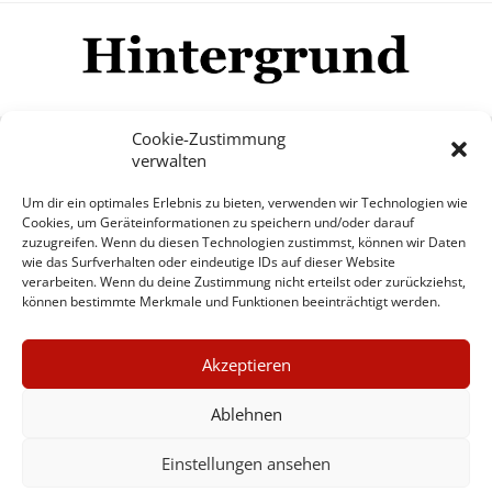
Cookie-Zustimmung
verwalten
Impressum
Datenschutzerklärung
Disclaimer
Um dir ein optimales Erlebnis zu bieten, verwenden wir Technologien wie
Mehr
Cookies, um Geräteinformationen zu speichern und/oder darauf
zuzugreifen. Wenn du diesen Technologien zustimmst, können wir Daten
wie das Surfverhalten oder eindeutige IDs auf dieser Website
© Copyright Hintergrund.de, 2015 - 2026
verarbeiten. Wenn du deine Zustimmung nicht erteilst oder zurückziehst,
können bestimmte Merkmale und Funktionen beeinträchtigt werden.
Zum Newsletter jetzt kostenlos
×
anmelden
Akzeptieren
GUTER JOURNALISMUS
erscheint ca. alle 4 Wochen
KOSTET GELD
Ablehnen
E-Mail
Einstellungen ansehen
UNTERSTÜTZEN SIE