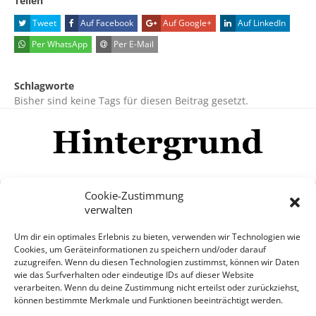
Teilen
Tweet
Auf Facebook
Auf Google+
Auf LinkedIn
Per WhatsApp
Per E-Mail
Schlagworte
Bisher sind keine Tags für diesen Beitrag gesetzt.
Cookie-Zustimmung
verwalten
Impressum
Datenschutzerklärung
Disclaimer
Um dir ein optimales Erlebnis zu bieten, verwenden wir Technologien wie
Mehr
Cookies, um Geräteinformationen zu speichern und/oder darauf
zuzugreifen. Wenn du diesen Technologien zustimmst, können wir Daten
wie das Surfverhalten oder eindeutige IDs auf dieser Website
© Copyright Hintergrund.de, 2015 - 2026
verarbeiten. Wenn du deine Zustimmung nicht erteilst oder zurückziehst,
können bestimmte Merkmale und Funktionen beeinträchtigt werden.