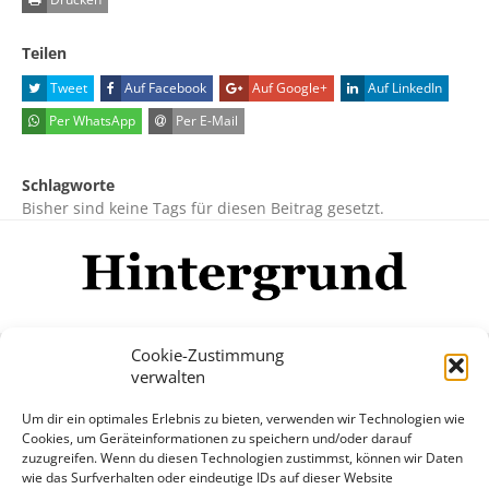
Teilen
Tweet
Auf Facebook
Auf Google+
Auf LinkedIn
Per WhatsApp
Per E-Mail
Schlagworte
Bisher sind keine Tags für diesen Beitrag gesetzt.
Cookie-Zustimmung
verwalten
Impressum
Datenschutzerklärung
Disclaimer
Um dir ein optimales Erlebnis zu bieten, verwenden wir Technologien wie
Mehr
Cookies, um Geräteinformationen zu speichern und/oder darauf
zuzugreifen. Wenn du diesen Technologien zustimmst, können wir Daten
wie das Surfverhalten oder eindeutige IDs auf dieser Website