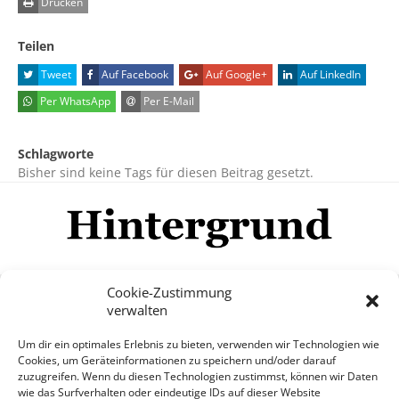
Drucken
Teilen
Tweet
Auf Facebook
Auf Google+
Auf LinkedIn
Per WhatsApp
Per E-Mail
Schlagworte
Bisher sind keine Tags für diesen Beitrag gesetzt.
Cookie-Zustimmung
verwalten
Impressum
Datenschutzerklärung
Disclaimer
Um dir ein optimales Erlebnis zu bieten, verwenden wir Technologien wie
Mehr
Cookies, um Geräteinformationen zu speichern und/oder darauf
zuzugreifen. Wenn du diesen Technologien zustimmst, können wir Daten
wie das Surfverhalten oder eindeutige IDs auf dieser Website