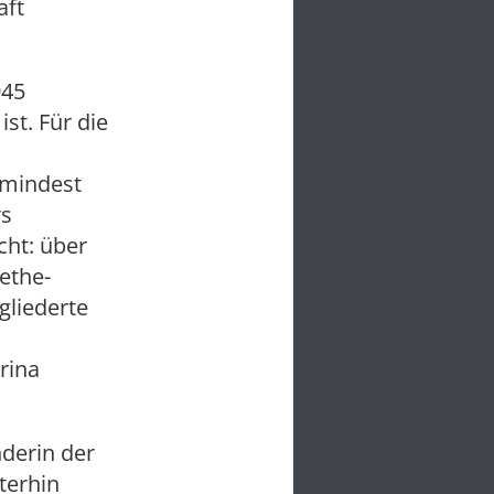
aft
945
st. Für die
umindest
rs
cht: über
ethe-
gliederte
rina
nderin der
terhin