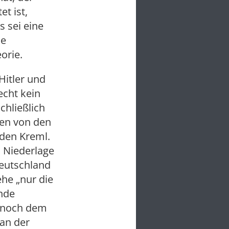
t ist,
 sei eine
ie
orie.
Hitler und
echt kein
hließlich
 den von den
 den Kreml.
n Niederlage
Deutschland
ehe „nur die
nde
h noch dem
 an der