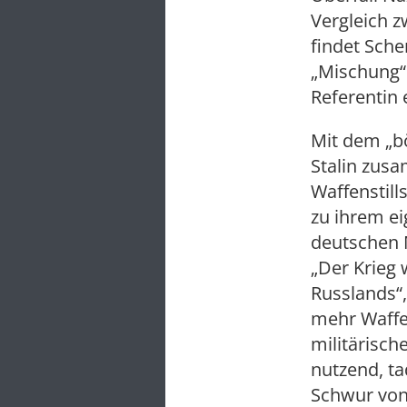
Vergleich z
findet Sch
„Mischung“ 
Referentin 
Mit dem „b
Stalin zusa
Waffenstil
zu ihrem ei
deutschen 
„Der Krieg 
Russlands“,
mehr Waffen
militärisch
nutzend, ta
Schwur von 