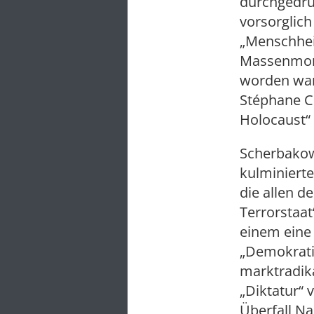
durchgedrü
vorsorglich
„Menschhei
Massenmord
worden wa
Stéphane Co
Holocaust“
Scherbakow
kulminierte
die allen d
Terrorstaat
einem eine
„Demokratis
marktradika
„Diktatur“ 
Überfall Na