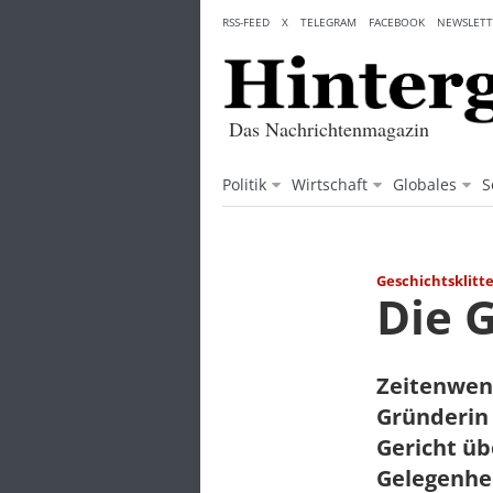
Skip
RSS-FEED
X
TELEGRAM
FACEBOOK
NEWSLETT
to
content
Das Nachrichtenmagazin
Politik
Wirtschaft
Globales
S
Geschichtsklitt
Die 
Zeitenwend
Gründerin
Gericht üb
Gelegenhei