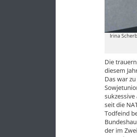
Irina Scher
Die trauern
diesem Jahr
Das war zu 
Sowjetunio
sukzessive 
seit die NA
Todfeind be
Bundeshaup
der im Zwei