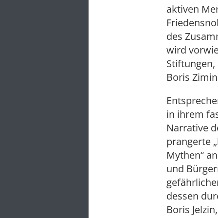
aktiven Me
Friedensno
des Zusamm
wird vorwi
Stiftungen,
Boris Zimin
Entspreche
in ihrem fa
Narrative d
prangerte „
Mythen“ an.
und Bürger
gefährlich
dessen dur
Boris Jelzi