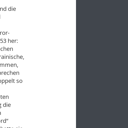
nd die
d
ror-
53 her:
ichen
rainische,
kommen,
prechen
oppelt so
eten
 die
h
rd“