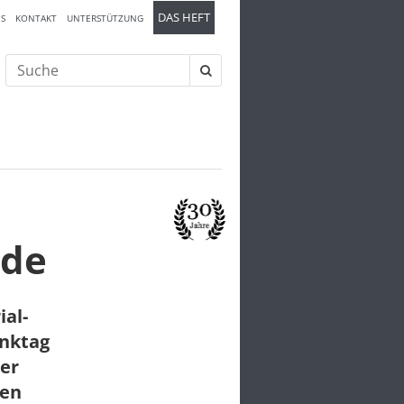
DAS HEFT
S
KONTAKT
UNTERSTÜTZUNG
Suche
nach:
nde
al-
enktag
ser
gen