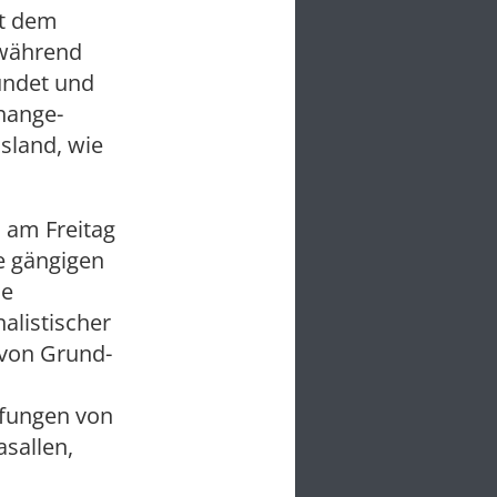
it dem
 während
ündet und
hange-
sland, wie
 am Freitag
ie gängigen
ie
alistischer
 von Grund-
rfungen von
sallen,