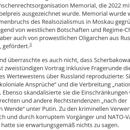
nschenrechtsorganisation Memorial, die 2022 m
belpreis ausgezeichnet wurde. Memorial wurde
enbruchs des Realsozialismus in Moskau gegr
egend von westlichen Botschaften und Regime-C
 aber auch von prowestlichen Oligarchen aus Rus
3
, gefördert.
nd überraschte es auch nicht, dass Scherbakowa
st zweistündigen Vortrag inklusive Fragerunde d
es Wertewestens über Russland reproduzierte: S
koloniale Ansprüche“ und die Verbreitung „nation
 Ebenso skandalisierte sie die Einschränkungen
rechten und andere Rechtstendenzen „nach der
en Wende“ unter Putin. Zu den kriminellen Verwe
ch und durch korruptem Vorgänger und NATO-Va
n, hatte sie erwartungsgemäß nichts zu sagen.