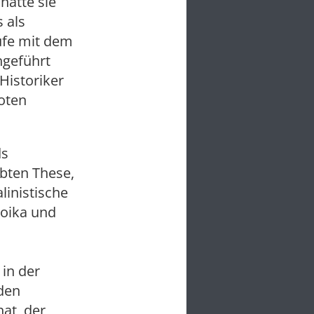
hatte sie
 als
ufe mit dem
hgeführt
 Historiker
Roten
ds
ebten These,
linistische
roika und
in der
 den
at, der