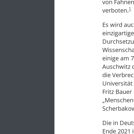
von Fahnen
1
verboten.
Es wird auc
einzigartig
Durchsetzu
Wissenscha
einige am 7
Auschwitz d
die Verbre
Universität
Fritz Bauer
„Menschenfr
Scherbako
Die in Deut
Ende 2021 i