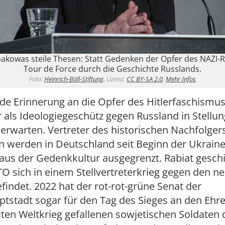
bakowas steile Thesen: Statt Gedenken der Opfer des NAZI-
Tour de Force durch die Geschichte Russlands.
Foto:
Heinrich-Böll-Stiftung
, Lizenz:
CC BY-SA 2.0
,
Mehr Infos
de Erinnerung an die Opfer des Hitlerfaschismus
 als Ideologiegeschütz gegen Russland in Stellun
erwarten. Vertreter des historischen Nachfolger
n werden in Deutschland seit Beginn der Ukraine
aus der Gedenkkultur ausgegrenzt. Rabiat geschi
TO sich in einem Stellvertreterkrieg gegen den n
findet. 2022 hat der rot-rot-grüne Senat der
tstadt sogar für den Tag des Sieges an den Eh
ten Weltkrieg gefallenen sowjetischen Soldaten 