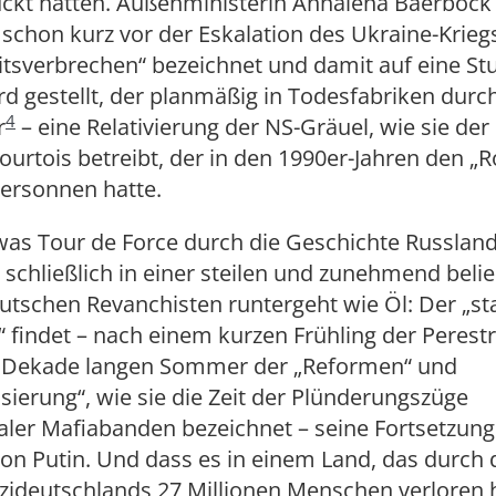
ckt hatten. Außenministerin Annalena Baerbock 
 schon kurz vor der Eskalation des Ukraine-Kriegs
tsverbrechen“ bezeichnet und damit auf eine St
 gestellt, der planmäßig in Todesfabriken durc
4
r
– eine Relativierung der NS-Gräuel, wie sie der
urtois betreibt, der in den 1990er-Jahren den „
 ersonnen hatte.
as Tour de Force durch die Geschichte Russlan
 schließlich in einer steilen und zunehmend beli
eutschen Revanchisten runtergeht wie Öl: Der „sta
“ findet – nach einem kurzen Frühling der Perest
 Dekade langen Sommer der „Reformen“ und
ierung“, wie sie die Zeit der Plünderungszüge
ler Mafiabanden bezeichnet – seine Fortsetzung 
von Putin. Und dass es in einem Land, das durch
zideutschlands 27 Millionen Menschen verloren h