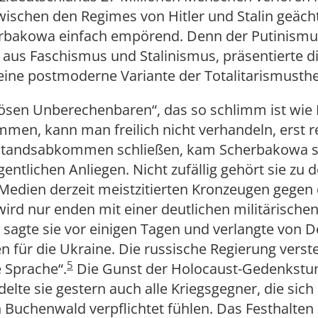
wischen den Regimes von Hitler und Stalin geächte
erbakowa einfach empörend. Denn der Putinismus
aus Faschismus und Stalinismus, präsentierte d
eine postmoderne Variante der Totalitarismusthe
ösen Unberechenbaren“, das so schlimm ist wie 
mmen, kann man freilich nicht verhandeln, erst r
lstandsabkommen schließen, kam Scherbakowa sc
gentlichen Anliegen. Nicht zufällig gehört sie zu
Medien derzeit meistzitierten Kronzeugen gegen
wird nur enden mit einer deutlichen militärische
 sagte sie vor einigen Tagen und verlangte von 
 für die Ukraine. Die russische Regierung verst
5
e Sprache“.
Die Gunst der Holocaust-Gedenkstu
delte sie gestern auch alle Kriegsgegner, die sic
Buchenwald verpflichtet fühlen. Das Festhalten