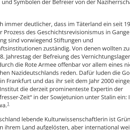
 und Symbolen der Befreier von der Naziherrsch
h immer deutlicher, dass im Täterland ein seit 1
er Prozess des Geschichtsrevisionismus in Gange i
ng sind vorwiegend Stiftungen und
ftsinstitutionen zuständig. Von denen wollten z
8. Jahrestag der Befreiung des Vernichtungslage
urch die Rote Armee offenbar vor allem eines ni
chen Nazideutschlands reden. Dafür luden die Go
 in Frankfurt und das ihr seit dem Jahr 2000 einge
 Institut die derzeit prominenteste Expertin der
esser-Zeit“ in der Sowjetunion unter Stalin ein: I
1
wa.
schland lebende Kulturwissenschaftlerin ist Grü
n ihrem Land aufgelösten, aber international wei