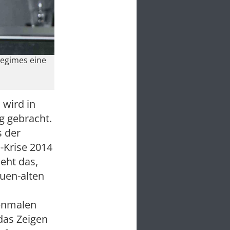
Regimes eine
 wird in
g gebracht.
s der
-Krise 2014
eht das,
euen-alten
renmalen
das Zeigen