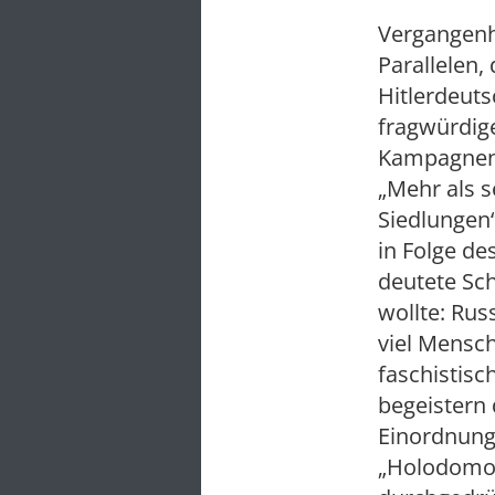
Vergangenhe
Parallelen
Hitlerdeuts
fragwürdig
Kampagnen“ 
„Mehr als s
Siedlungen“
in Folge d
deutete Sc
wollte: Rus
viel Mensc
faschistisc
begeistern
Einordnung 
„Holodomor