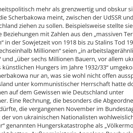
itspolitisch mehr als grenzwertig und obskur si
, die Scherbakowa meint, zwischen der UdSSR un
chland ziehen zu sollen. Beispielsweise stellte sie
e Beziehungen mit Zahlen aus den „massiven Ter
in der Sowjetzeit von 1918 bis zu Stalins Tod 19
echseinhalb Millionen“ seien „in arbeitslagerähnl
 und „über sechs Millionen Bauern, vor allem uk
es künstlichen Hungers im Jahre 1932/33“ umge
herbakowa nur an, was sie wohl nicht offen auss
sland unter kommunistischer Herrschaft hatte d
hen auf dem Gewissen wie Deutschland unter
her. Eine Rechnung, die besonders die Abgeordn
 dürfte, die vergangenen November im Bundestag
der von ukrainischen Nationalisten wohlweislic
“ genannten Hungerskatastrophe als „Völkermo