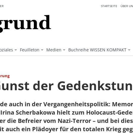
ER
STARTSEITE
ÜBER UN
oziales
Feuilleton
Medien
Buchreihe WISSEN KOMPAKT
erung
Gunst der Gedenkstu
e auch in der Vergangenheitspolitik: Memori
 Irina Scherbakowa hielt zum Holocaust-Ged
er die Befreier vom Nazi-Terror – und bei die
t auch ein Plädoyer für den totalen Krieg ge