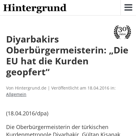
Skip
to
content
Diyarbakirs
Oberbürgermeisterin: „Die
EU hat die Kurden
geopfert“
Von Hintergrund.de | Veröffentlicht am 18.04.2016 in:
Allgemein
(18.04.2016/dpa)
Die Oberbürgermeisterin der türkischen
Kurdenmetropole Diyarbakir, Gültan Kisanak,