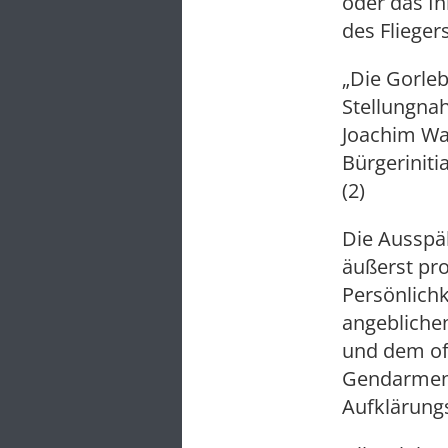
oder das I
des Flieger
„Die Gorleb
Stellungna
Joachim Wah
Bürgerinit
(2)
Die Ausspä
äußerst pr
Persönlich
angebliche
und dem off
Gendarmen
Aufklärungs