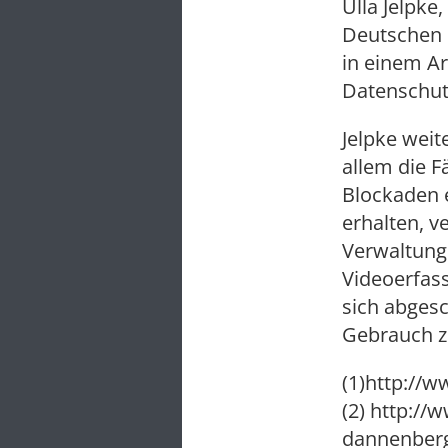
Ulla Jelpke
Deutschen 
in einem Ar
Datenschut
Jelpke weit
allem die F
Blockaden 
erhalten, v
Verwaltungs
Videoerfass
sich abges
Gebrauch z
(1)http://
(2) http://
dannenberg