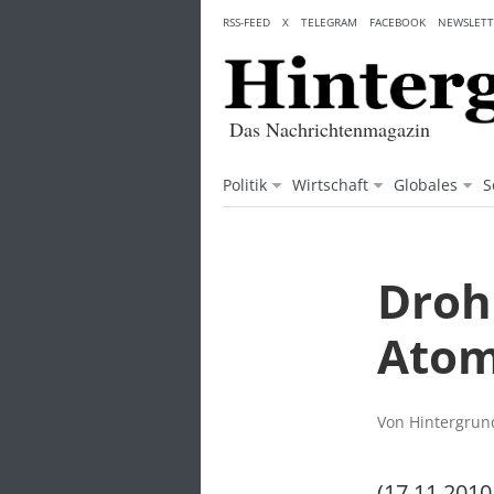
Skip
RSS-FEED
X
TELEGRAM
FACEBOOK
NEWSLETT
to
content
Das Nachrichtenmagazin
Politik
Wirtschaft
Globales
S
Droh
Atom
Von Hintergrund
(17.11.2010