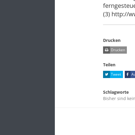
ferngesteue
(3) http:/
Drucken
Drucken
Teilen
Tweet
Au
Schlagworte
Bisher sind kei