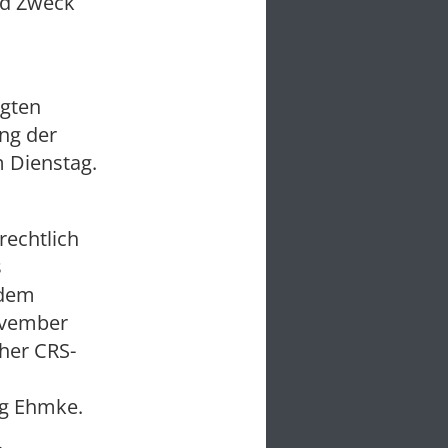
nd Zweck
agten
ung der
 Dienstag.
echtlich
s
 dem
ovember
cher CRS-
ng Ehmke.