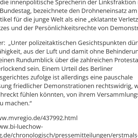
, die innenpolitische Sprecherin der Linksfraktion
Bundestag, bezeichnete den Drohneneinsatz am
tikel für die junge Welt als eine „eklatante Verle
zes und der Persönlichkeitsrechte von Demonstra
er: „Unter polizeitaktischen Gesichtspunkten dür
ähigkeit, aus der Luft und damit ohne Behinderu
einen Rundumblick über die zahlreichen Protesta
erlockend sein. Einem Urteil des Berliner
gerichtes zufolge ist allerdings eine pauschale
ung friedlicher Demonstrationen rechtswidrig, w
chreckt fühlen könnten, von ihrem Versammlung
u machen.“
www.mvregio.de/437992.html
www.bi-luechow-
.de/chronologisch/pressemitteilungen/erstmals