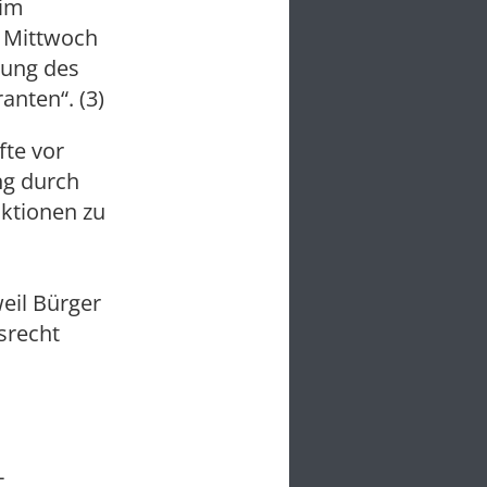
 im
 Mittwoch
tzung des
nten“. (3)
fte vor
ng durch
ktionen zu
eil Bürger
srecht
-