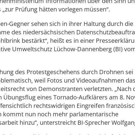
nnenministerium Informationen über den Sinn u
s „zur Prüfung hätten vorlegen müssen“.
en-Gegner sehen sich in ihrer Haltung durch die
hme des niedersächsischen Datenschutzbeauftr
lbrink bestärkt“, heißt es in einer Presseerklär
iative Umweltschutz Lüchow-Dannenberg (BI) vom
hung des Protestgeschehens durch Drohnen sei r
oblematisch, weil Fotos und Videoaufnahmen da
keitsrecht von Demonstranten verletzten. „Nach
n Übungsflug eines Tornado-Aufklärers am 8. N
ensichtlich rechtswidrigen Eingreifen französis
 kommt nun noch mehr parlamentarische
arbeit hinzu”, unterstreicht BI-Sprecher Wolfga