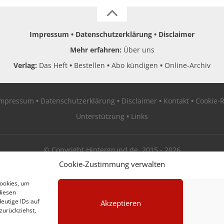
Impressum
Datenschutzerklärung
Disclaimer
Mehr erfahren:
Über uns
Verlag:
Das Heft
Bestellen
Abo kündigen
Online-Archiv
Impressum
Datenschutzerklärung
Disclaimer
Kontakt
Cookie-R
Unterstützung
Links
© Copyright Hintergrund.de, 2015 - 2026
Cookie-Zustimmung verwalten
Zum Newsletter jetzt kostenlos anmelden
Cookies, um
diesen
erscheint ca. alle 4 Wochen
eutige IDs auf
Akzeptieren
zurückziehst,
E-Mail