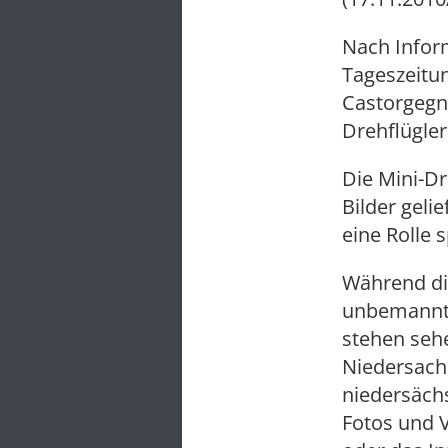
Nach Infor
Tageszeitu
Castorgegn
Drehflügler
Die Mini-Dr
Bilder geli
eine Rolle s
Während die
unbemannte
stehen seh
Niedersach
niedersächs
Fotos und 