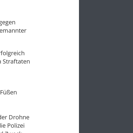
 gegen
bemannter
folgreich
n Straftaten
 Füßen
t der Drohne
e Polizei