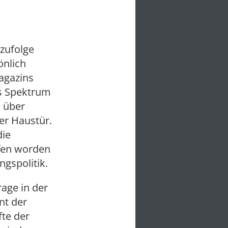
 zufolge
önlich
agazins
s Spektrum
s über
er Haustür.
die
ffen worden
ngspolitik.
rage in der
nt der
fte der