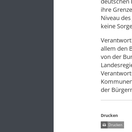
deutschen B
ihre Grenz
Niveau des 
keine Sorge
Verantwortl
allem den B
von der Bun
Landesregi
Verantwort
Kommunen u
der Bürgerm
Drucken
Drucken