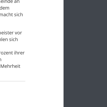
meinde an
f dem
 macht sich
eister vor
len sich
ozent ihrer
n
 Mehrheit