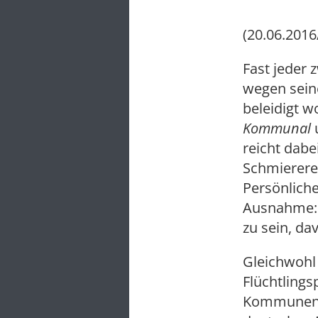
(20.06.2016
Fast jeder 
wegen seine
beleidigt w
Kommunal
reicht dab
Schmierere
Persönliche
Ausnahme: 
zu sein, da
Gleichwohl 
Flüchtlings
Kommunen se