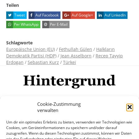
Teilen
Tweet
Auf Facebook
Auf Google+
Auf LinkedIn
Per WhatsApp
Per E-Mail
Schlagworte
Europäische Union (EU)
/
Fethullah Gülen
/
Halkların
Demokratik Partisi (HDP)
/
Jean Asselborn
/
Recep Tayyip
Erdogan
/
Sebastian Kurz
/
Türkei
Cookie-Zustimmung
verwalten
Impressum
Datenschutzerklärung
Disclaimer
Um dir ein optimales Erlebnis zu bieten, verwenden wir Technologien wie
Mehr
Cookies, um Geräteinformationen zu speichern und/oder darauf
zuzugreifen. Wenn du diesen Technologien zustimmst, können wir Daten
wie das Surfverhalten oder eindeutige IDs auf dieser Website