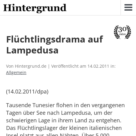
Skip
to
content
Flüchtlingsdrama auf
Lampedusa
Von Hintergrund.de | Veröffentlicht am 14.02.2011 in:
Allgemein
(14.02.2011/dpa)
Tausende Tunesier flohen in den vergangenen
Tagen über See nach Lampedusa, um der
schwierigen Lage in ihrem Land zu entgehen.
Das Flüchtlingslager der kleinen italienischen
Insel platzt aus allen Nähten. Über 5.000