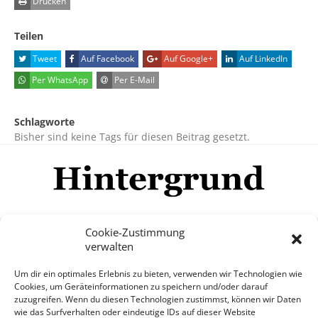
Drucken
Teilen
Tweet
Auf Facebook
Auf Google+
Auf LinkedIn
Per WhatsApp
Per E-Mail
Schlagworte
Bisher sind keine Tags für diesen Beitrag gesetzt.
Cookie-Zustimmung
verwalten
Impressum
Datenschutzerklärung
Disclaimer
Um dir ein optimales Erlebnis zu bieten, verwenden wir Technologien wie
Mehr
Cookies, um Geräteinformationen zu speichern und/oder darauf
zuzugreifen. Wenn du diesen Technologien zustimmst, können wir Daten
wie das Surfverhalten oder eindeutige IDs auf dieser Website