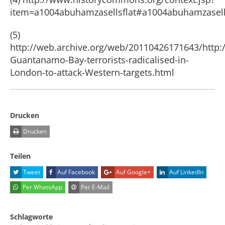
item=a1004abuhamzasellsflat#a1004abuhamzasell
(5)
http://web.archive.org/web/20110426171643/http:
Guantanamo-Bay-terrorists-radicalised-in-
London-to-attack-Western-targets.html
Drucken
Drucken
Teilen
Tweet
Auf Facebook
Auf Google+
Auf LinkedIn
Per WhatsApp
Per E-Mail
Schlagworte