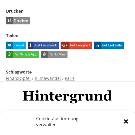
Drucken
Drucken
Teilen
Tweet
Auf Facebook
Auf Google+
Auf LinkedIn
Per WhatsApp
Per E-Mail
Schlagworte
Finanzgipfel
/
Klimawandel
/
Paris
Cookie-Zustimmung
verwalten
Impressum
Datenschutzerklärung
Disclaimer