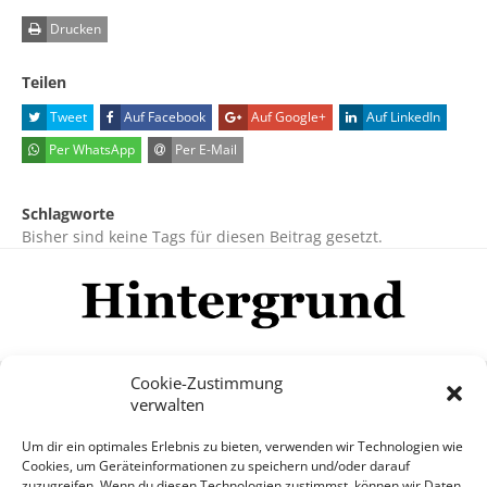
Drucken
Teilen
Tweet
Auf Facebook
Auf Google+
Auf LinkedIn
Per WhatsApp
Per E-Mail
Schlagworte
Bisher sind keine Tags für diesen Beitrag gesetzt.
Cookie-Zustimmung
verwalten
Impressum
Datenschutzerklärung
Disclaimer
Um dir ein optimales Erlebnis zu bieten, verwenden wir Technologien wie
Mehr
Cookies, um Geräteinformationen zu speichern und/oder darauf
zuzugreifen. Wenn du diesen Technologien zustimmst, können wir Daten