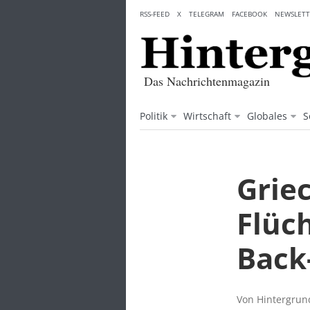
Skip
RSS-FEED
X
TELEGRAM
FACEBOOK
NEWSLETT
to
content
Das Nachrichtenmagazin
Politik
Wirtschaft
Globales
S
Grie
Flüch
Back
Von Hintergrund