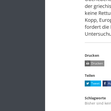
der griech
keine Rettu
Kopp, Europ
fordert die
Untersuch
Drucken
Drucken
Teilen
Tweet
Au
Schlagworte
Bisher sind kei