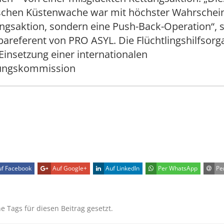
ischen Küstenwache war mit höchster Wahrschein
ngsaktion, sondern eine Push-Back-Operation“, s
areferent von PRO ASYL. Die Flüchtlingshilfsorg
 Einsetzung einer internationalen
ungskommission
f Facebook
Auf Google+
Auf LinkedIn
Per WhatsApp
Per
ne Tags für diesen Beitrag gesetzt.