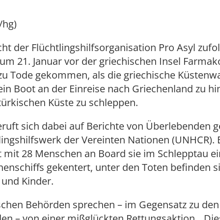
/hg)
ht der Flüchtlingshilfsorganisation Pro Asyl zufol
um 21. Januar vor der griechischen Insel Farmak
u Tode gekommen, als die griechische Küstenw
ein Boot an der Einreise nach Griechenland zu h
türkischen Küste zu schleppen.
ruft sich dabei auf Berichte von Überlebenden 
ingshilfswerk der Vereinten Nationen (UNHCR). 
t mit 28 Menschen an Board sie im Schlepptau e
nschiffs gekentert, unter den Toten befinden s
 und Kinder.
ischen Behörden sprechen – im Gegensatz zu den
en – von einer mißglückten Rettungsaktion. „Die