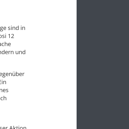
ge sind in
osi 12
ache
indern und
gegenüber
Ein
ines
ich
ser Aktion