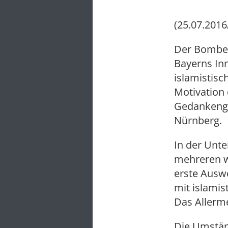
(25.07.2016
Der Bomben
Bayerns In
islamistis
Motivation 
Gedankengu
Nürnberg.
In der Unt
mehreren w
erste Ausw
mit islamis
Das Allerme
Die Umstän