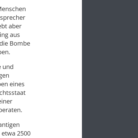
 Menschen
isprecher
bt aber
ling aus
 die Bombe
ben.
e und
igen
ben eines
chtsstaat
einer
beraten.
antigen
t etwa 2500