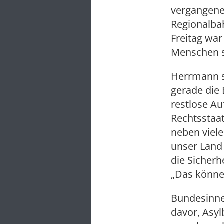
vergangener
Regionalba
Freitag wa
Menschen st
Herrmann sa
gerade die 
restlose Au
Rechtsstaat
neben viele
unser Land
die Sicherh
„Das könne
Bundesinne
davor, Asyl