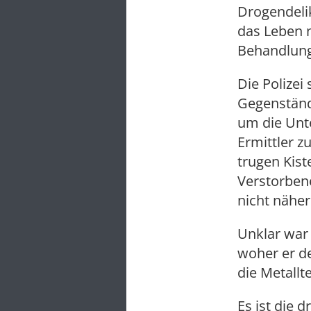
Drogendelik
das Leben n
Behandlun
Die Polizei
Gegenständ
um die Unt
Ermittler z
trugen Kis
Verstorbene
nicht näher
Unklar war
woher er d
die Metallt
Es ist die 