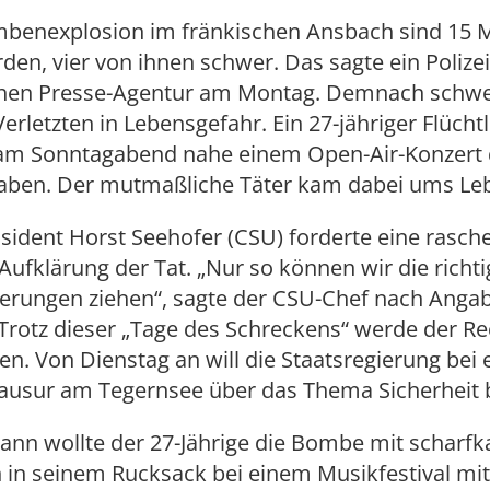
mbenexplosion im fränkischen Ansbach sind 15
rden, vier von ihnen schwer. Das sagte ein Polize
hen Presse-Agentur am Montag. Demnach schwe
Verletzten in Lebensgefahr. Ein 27-jähriger Flücht
l am Sonntagabend nahe einem Open-Air-Konzert
aben. Der mutmaßliche Täter kam dabei ums Le
sident Horst Seehofer (CSU) forderte eine rasch
Aufklärung der Tat. „Nur so können wir die richt
gerungen ziehen“, sagte der CSU-Chef nach Anga
Trotz dieser „Tage des Schreckens“ werde der Re
en. Von Dienstag an will die Staatsregierung bei 
lausur am Tegernsee über das Thema Sicherheit 
ann wollte der 27-Jährige die Bombe mit scharfk
n in seinem Rucksack bei einem Musikfestival mi