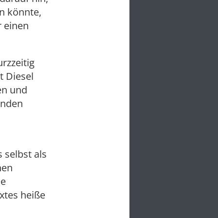
n könnte,
r einen
rzzeitig
t Diesel
ien und
enden
selbst als
nen
me
xtes heiße