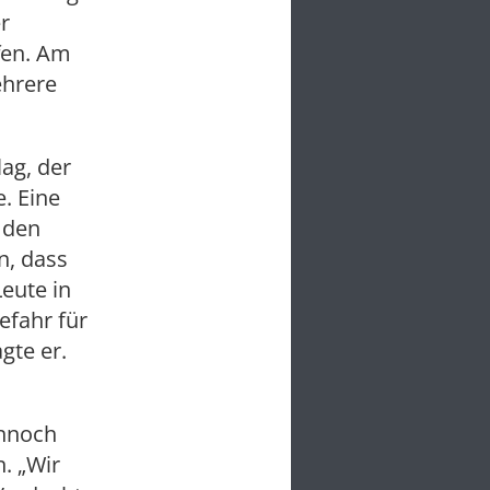
r
fen. Am
ehrere
ag, der
. Eine
n den
n, dass
eute in
fahr für
gte er.
ennoch
. „Wir