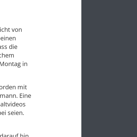
icht von
 einen
ss die
ischem
Montag in
worden mit
rmann. Eine
altvideos
ei seien.
darauf hin,