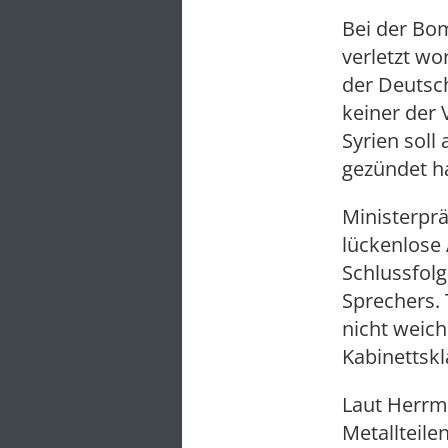
Bei der Bo
verletzt wo
der Deutsc
keiner der 
Syrien sol
gezündet h
Ministerprä
lückenlose 
Schlussfol
Sprechers. 
nicht weich
Kabinettsk
Laut Herrm
Metallteile