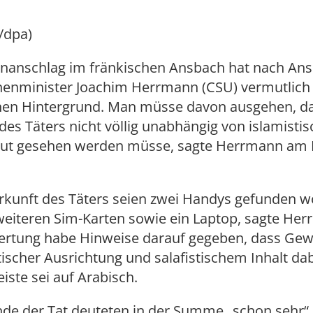
/dpa)
anschlag im fränkischen Ansbach hat nach Ans
nenminister Joachim Herrmann (CSU) vermutlich
chen Hintergrund. Man müsse davon ausgehen, da
des Täters nicht völlig unabhängig von islamist
t gesehen werden müsse, sagte Herrmann am 
erkunft des Täters seien zwei Handys gefunden 
eiteren Sim-Karten sowie ein Laptop, sagte Her
ertung habe Hinweise darauf gegeben, dass Gew
tischer Ausrichtung und salafistischem Inhalt dab
iste sei auf Arabisch.
de der Tat deuteten in der Summe „schon sehr“ 