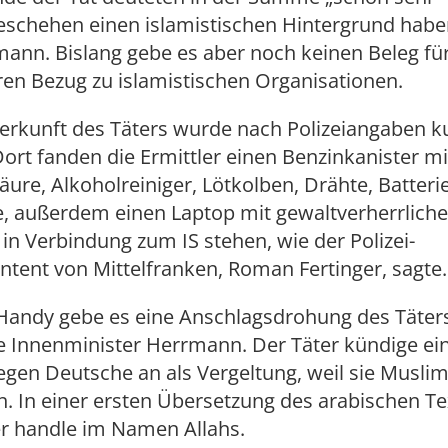
eschehen einen islamistischen Hintergrund habe
ann. Bislang gebe es aber noch keinen Beleg fü
en Bezug zu islamistischen Organisationen.
erkunft des Täters wurde nach Polizeiangaben ku
Dort fanden die Ermittler einen Benzinkanister mi
äure, Alkoholreiniger, Lötkolben, Drähte, Batter
ne, außerdem einen Laptop mit gewaltverherrlich
e in Verbindung zum IS stehen, wie der Polizei-
ntent von Mittelfranken, Roman Fertinger, sagte.
Handy gebe es eine Anschlagsdrohung des Täters 
te Innenminister Herrmann. Der Täter kündige ei
gen Deutsche an als Vergeltung, weil sie Musli
. In einer ersten Übersetzung des arabischen Te
er handle im Namen Allahs.