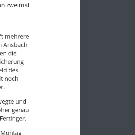
hon zweimal
nft mehrere
in Ansbach
en die
sicherung
eld des
it noch
r.
wegte und
oher genau
Fertinger.
m Montag