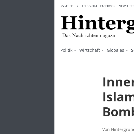
Skip
RSS-FEED
X
TELEGRAM
FACEBOOK
NEWSLETT
to
content
Das Nachrichtenmagazin
Politik
Wirtschaft
Globales
S
Inne
Isla
Bomb
Von Hintergrund