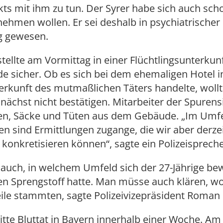
ts mit ihm zu tun. Der Syrer habe sich auch sc
ehmen wollen. Er sei deshalb in psychiatrischer
g gewesen.
 stellte am Vormittag in einer Flüchtlingsunterku
e sicher. Ob es sich bei dem ehemaligen Hotel 
erkunft des mutmaßlichen Täters handelte, wollt
unächst nicht bestätigen. Mitarbeiter der Spuren
ten, Säcke und Tüten aus dem Gebäude. „Im Umf
n sind Ermittlungen zugange, die wir aber derze
 konkretisieren können“, sagte ein Polizeispreche
 auch, in welchem Umfeld sich der 27-Jährige be
en Sprengstoff hatte. Man müsse auch klären, w
eile stammten, sagte Polizeivizepräsident Roman 
dritte Bluttat in Bayern innerhalb einer Woche. A