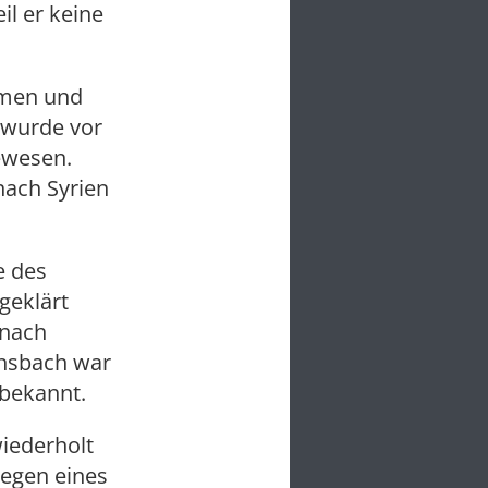
l er keine
mmen und
 wurde vor
gewesen.
ach Syrien
e des
geklärt
 nach
Ansbach war
 bekannt.
iederholt
wegen eines