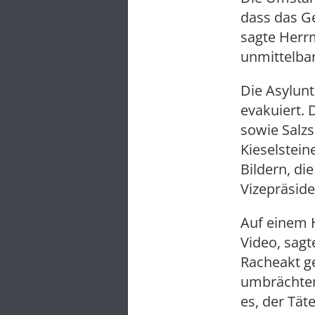
dass das G
sagte Herrm
unmittelbar
Die Asylunt
evakuiert. 
sowie Salzs
Kieselstei
Bildern, di
Vizepräside
Auf einem 
Video, sag
Racheakt ge
umbrächten
es, der Tät