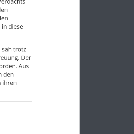
Verdachts
len
den
in diese
 sah trotz
treuung. Der
worden. Aus
n den
 ihren