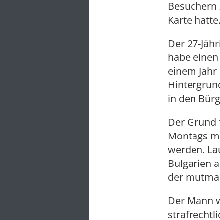
Besuchern z
Karte hatte
Der 27-Jäh
habe einen 
einem Jahr 
Hintergrun
in den Bürg
Der Grund f
Montags mi
werden. Lau
Bulgarien 
der mutmaßl
Der Mann w
strafrechtl