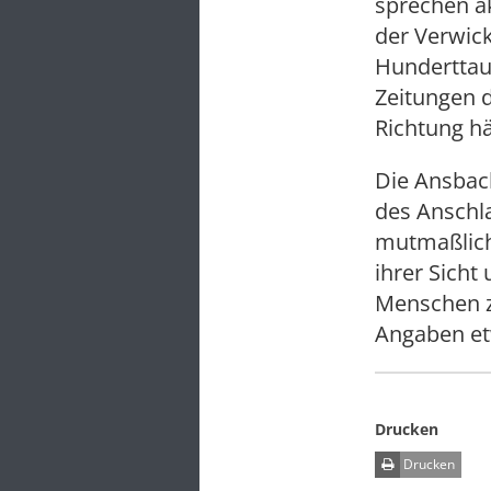
sprechen a
der Verwick
Hunderttau
Zeitungen 
Richtung hä
Die Ansbach
des Anschla
mutmaßliche
ihrer Sicht
Menschen z
Angaben et
Drucken
Drucken