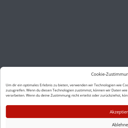
Cookie-Zustimmun
Um dir ein optimales Erlebnis zu bieten, verwenden wir Technologien wie C
zuzugreifen. Wenn du diesen Technologien zustimmst, können wir Daten wie 
verarbeiten. Wenn du deine Zustimmung nicht erteilst oder zurückziehst, k
×
Akzeptie
GUTER JOURNALISMUS
KOSTET GELD
Ablehn