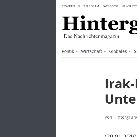
Skip
RSS-FEED
X
TELEGRAM
FACEBOOK
NEWSLETT
to
content
Das Nachrichtenmagazin
Politik
Wirtschaft
Globales
S
Irak-
Unte
Von Hintergrund
(29.01.2010