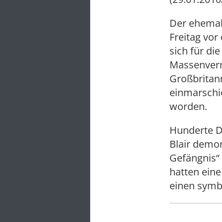
Der ehemali
Freitag vo
sich für di
Massenvern
Großbritan
einmarschi
worden.
Hunderte D
Blair demon
Gefängnis“ 
hatten eine
einen symbo