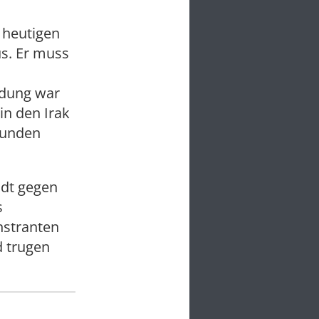
 heutigen
s. Er muss
ndung war
in den Irak
funden
adt gegen
s
nstranten
d trugen