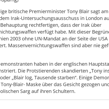
ge britische Premierminister Tony Blair sagt am
r dem Irak-Untersuchungsausschuss in London au
e Behauptung rechtfertigen, dass der Irak über
ichtungswaffen verfügt habe. Mit dieser Begrü
nien 2003 ohne UN-Mandat an der Seite der USA 
ert. Massenvernichtungswaffen sind aber nie ge
emonstranten haben in der englischen Hauptst
striert. Die Protstierenden skandierten „Tony in
oder „Blair log, Tausende starben“. Einige Demo
 Tony-Blair- Maske über das Gesicht gezogen un
lischen Sarg auf ihren Schultern.