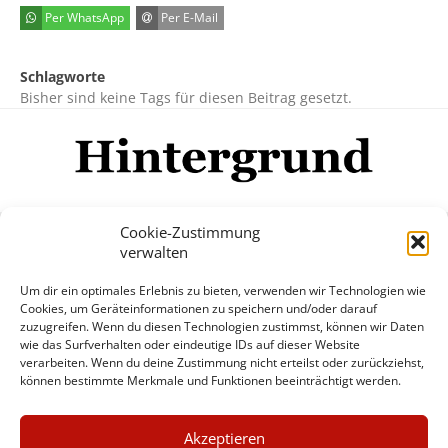
Per WhatsApp
Per E-Mail
Schlagworte
Bisher sind keine Tags für diesen Beitrag gesetzt.
Cookie-Zustimmung
verwalten
Impressum
Datenschutzerklärung
Disclaimer
Um dir ein optimales Erlebnis zu bieten, verwenden wir Technologien wie
Mehr
Cookies, um Geräteinformationen zu speichern und/oder darauf
zuzugreifen. Wenn du diesen Technologien zustimmst, können wir Daten
wie das Surfverhalten oder eindeutige IDs auf dieser Website
© Copyright Hintergrund.de, 2015 - 2026
verarbeiten. Wenn du deine Zustimmung nicht erteilst oder zurückziehst,
können bestimmte Merkmale und Funktionen beeinträchtigt werden.
Zum Newsletter jetzt kostenlos
×
anmelden
Akzeptieren