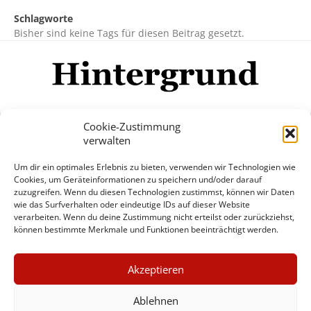
Schlagworte
Bisher sind keine Tags für diesen Beitrag gesetzt.
Cookie-Zustimmung
verwalten
Impressum
Datenschutzerklärung
Disclaimer
Um dir ein optimales Erlebnis zu bieten, verwenden wir Technologien wie
Mehr
Cookies, um Geräteinformationen zu speichern und/oder darauf
zuzugreifen. Wenn du diesen Technologien zustimmst, können wir Daten
wie das Surfverhalten oder eindeutige IDs auf dieser Website
© Copyright Hintergrund.de, 2015 - 2026
verarbeiten. Wenn du deine Zustimmung nicht erteilst oder zurückziehst,
können bestimmte Merkmale und Funktionen beeinträchtigt werden.
Zum Newsletter jetzt kostenlos
×
anmelden
Akzeptieren
GUTER JOURNALISMUS
erscheint ca. alle 4 Wochen
KOSTET GELD
Ablehnen