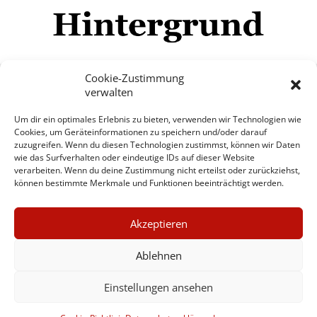
Cookie-Zustimmung
verwalten
Impressum
Datenschutzerklärung
Disclaimer
Um dir ein optimales Erlebnis zu bieten, verwenden wir Technologien wie
Mehr
Cookies, um Geräteinformationen zu speichern und/oder darauf
zuzugreifen. Wenn du diesen Technologien zustimmst, können wir Daten
wie das Surfverhalten oder eindeutige IDs auf dieser Website
© Copyright Hintergrund.de, 2015 - 2026
verarbeiten. Wenn du deine Zustimmung nicht erteilst oder zurückziehst,
können bestimmte Merkmale und Funktionen beeinträchtigt werden.
Zum Newsletter jetzt kostenlos
×
anmelden
Akzeptieren
GUTER JOURNALISMUS
erscheint ca. alle 4 Wochen
KOSTET GELD
Ablehnen
E-Mail
Einstellungen ansehen
UNTERSTÜTZEN SIE
HINTERGRUND
Anmelden