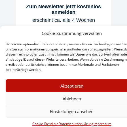
Zum Newsletter jetzt kostenlos
anmelden
erscheint ca. alle 4 Wochen
E-Mail
Cookie-Zustimmung verwalten
Um dir ein optimales Erlebnis zu bieten, verwenden wir Technologien wie Coo
Anmelden
um Geräteinformationen zu speichern und/oder darauf zuzugreifen. Wenn d
diesen Technologien zustimmst, können wir Daten wie das Surfverhalten ode
eindeutige IDs auf dieser Website verarbeiten. Wenn du deine Zustimmung n
erteilst oder zurückziehst, können bestimmte Merkmale und Funktionen
beeinträchtigt werden.
×
Akzeptieren
GUTER JOURNALISMUS
KOSTET GELD
Ablehnen
Einstellungen ansehen
UNTERSTÜTZEN SIE
HINTERGRUND
Cookie-Richtlinie
Datenschutzerklärung
Impressum