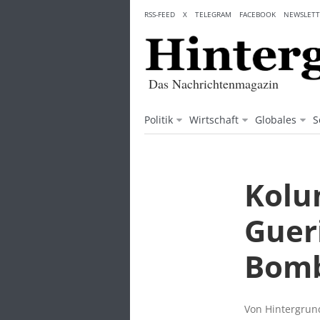
Skip
RSS-FEED
X
TELEGRAM
FACEBOOK
NEWSLETT
to
content
Das Nachrichtenmagazin
Politik
Wirtschaft
Globales
S
Kolu
Guer
Bomb
Von Hintergrund