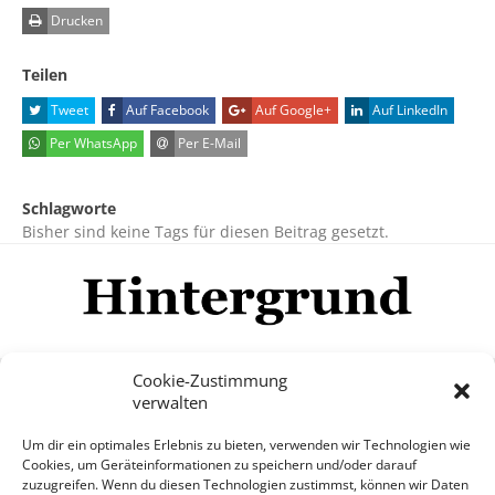
Drucken
Teilen
Tweet
Auf Facebook
Auf Google+
Auf LinkedIn
Per WhatsApp
Per E-Mail
Schlagworte
Bisher sind keine Tags für diesen Beitrag gesetzt.
Cookie-Zustimmung
verwalten
Impressum
Datenschutzerklärung
Disclaimer
Um dir ein optimales Erlebnis zu bieten, verwenden wir Technologien wie
Mehr
Cookies, um Geräteinformationen zu speichern und/oder darauf
zuzugreifen. Wenn du diesen Technologien zustimmst, können wir Daten