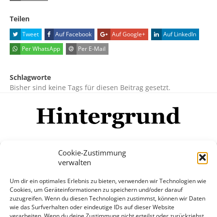
Teilen
Tweet
Auf Facebook
Auf Google+
Auf LinkedIn
Per WhatsApp
Per E-Mail
Schlagworte
Bisher sind keine Tags für diesen Beitrag gesetzt.
Cookie-Zustimmung
verwalten
Impressum
Datenschutzerklärung
Disclaimer
Um dir ein optimales Erlebnis zu bieten, verwenden wir Technologien wie
Mehr
Cookies, um Geräteinformationen zu speichern und/oder darauf
zuzugreifen. Wenn du diesen Technologien zustimmst, können wir Daten
wie das Surfverhalten oder eindeutige IDs auf dieser Website
© Copyright Hintergrund.de, 2015 - 2026
verarbeiten. Wenn du deine Zustimmung nicht erteilst oder zurückziehst,