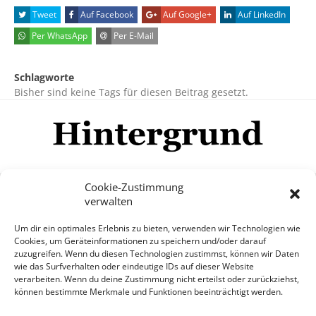
Tweet
Auf Facebook
Auf Google+
Auf LinkedIn
Per WhatsApp
Per E-Mail
Schlagworte
Bisher sind keine Tags für diesen Beitrag gesetzt.
Cookie-Zustimmung
verwalten
Impressum
Datenschutzerklärung
Disclaimer
Um dir ein optimales Erlebnis zu bieten, verwenden wir Technologien wie
Mehr
Cookies, um Geräteinformationen zu speichern und/oder darauf
zuzugreifen. Wenn du diesen Technologien zustimmst, können wir Daten
wie das Surfverhalten oder eindeutige IDs auf dieser Website
© Copyright Hintergrund.de, 2015 - 2026
verarbeiten. Wenn du deine Zustimmung nicht erteilst oder zurückziehst,
können bestimmte Merkmale und Funktionen beeinträchtigt werden.