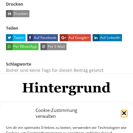
Drucken
Drucken
Teilen
Tweet
Auf Facebook
Auf Google+
Auf LinkedIn
Per WhatsApp
Per E-Mail
Schlagworte
Bisher sind keine Tags für diesen Beitrag gesetzt.
Cookie-Zustimmung
verwalten
Impressum
Datenschutzerklärung
Disclaimer
Um dir ein optimales Erlebnis zu bieten, verwenden wir Technologien wie
Mehr
Cookies, um Geräteinformationen zu speichern und/oder darauf