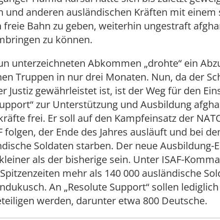
n und anderen ausländischen Kräften mit einem 
reie Bahn zu geben, weiterhin ungestraft afgha
umbringen zu können.
un unterzeichneten Abkommen „drohte“ ein Abzu
en Truppen in nur drei Monaten. Nun, da der Sc
r Justiz gewährleistet ist, ist der Weg für den Ein
Support“ zur Unterstützung und Ausbildung afgha
kräfte frei. Er soll auf den Kampfeinsatz der NA
 folgen, der Ende des Jahres ausläuft und bei d
dische Soldaten starben. Der neue Ausbildung-Ei
kleiner als der bisherige sein. Unter ISAF-Komm
Spitzenzeiten mehr als 140 000 ausländische So
dukusch. An „Resolute Support“ sollen lediglich
teiligen werden, darunter etwa 800 Deutsche.