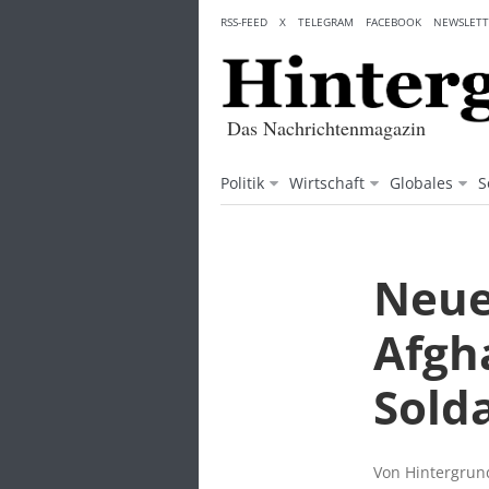
Skip
RSS-FEED
X
TELEGRAM
FACEBOOK
NEWSLETT
to
content
Das Nachrichtenmagazin
Politik
Wirtschaft
Globales
S
Neue
Afgha
Sold
Von Hintergrund