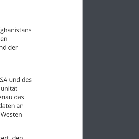
fghanistans
ten
nd der
n
USA und des
unität
Genau das
daten an
n Westen
ert, den