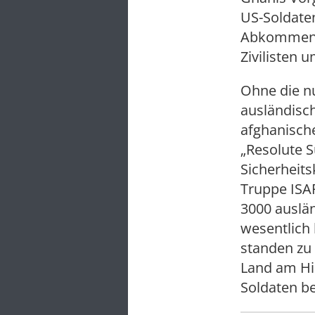
US-Soldate
Abkommen f
Zivilisten 
Ohne die n
ausländisch
afghanische
„Resolute 
Sicherheits
Truppe ISAF
3000 auslän
wesentlich 
standen zu 
Land am Hin
Soldaten be