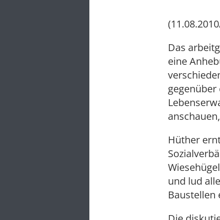
(11.08.2010
Das arbeitg
eine Anhebu
verschiede
gegenüber
Lebenserwa
anschauen,
Hüther ernt
Sozialverb
Wiesehügel
und lud all
Baustellen 
Die diskuti