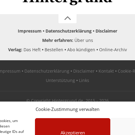
Impressum
Datenschutzerklärung
Disclaimer
Mehr erfahren:
Über uns
Verlag:
Das Heft
Bestellen
Abo kündigen
Online-Archiv
Impressum
Datenschutzerklärung
Disclaimer
Kontakt
Cookie-R
Unterstützung
Links
© Copyright Hintergrund.de, 2015 - 2026
Cookie-Zustimmung verwalten
Zum Newsletter jetzt kostenlos anmelden
Cookies, um
diesen
erscheint ca. alle 4 Wochen
eutige IDs auf
Akzeptieren