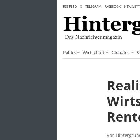
Skip
RSS-FEED
X
TELEGRAM
FACEBOOK
NEWSLETT
to
content
Das Nachrichtenmagazin
Politik
Wirtschaft
Globales
S
Reali
Wirts
Rent
Von Hintergrund