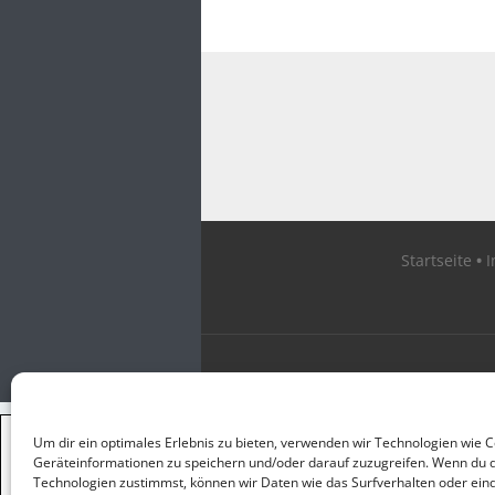
Startseite
×
Um dir ein optimales Erlebnis zu bieten, verwenden wir Technologien wie 
GUTER JOURNALISMUS
Geräteinformationen zu speichern und/oder darauf zuzugreifen. Wenn du 
KOSTET GELD
Technologien zustimmst, können wir Daten wie das Surfverhalten oder eind