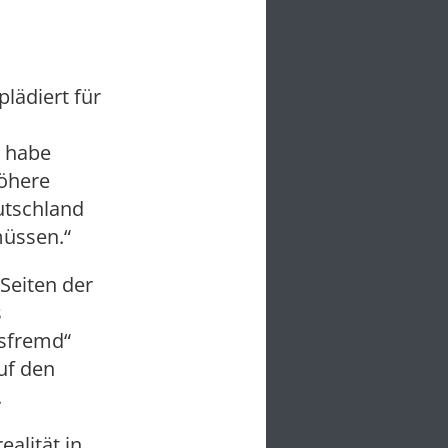
lädiert für
r habe
höhere
utschland
müssen.“
Seiten der
s
nsfremd“
auf den
.
ealität in