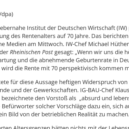
/dpa)
ebernahe Institut der Deutschen Wirtschaft (IW) p
ng des Rentenalters auf 70 Jahre. Das berichten
ne Medien am Mittwoch. IW-Chef Michael Hüthe
 der
Rheinischen Post
gesagt: „Wenn wir uns die 
rtung und die abnehmende Geburtenrate in De
 wird die Rente mit 70 perspektivisch kommen 
ete für diese Aussage heftigen Widerspruch von 
ände und der Gewerkschaften. IG-BAU-Chef Klau
 bezeichnete den Vorstoß als „absurd und lebe
e Befürworter solcher Vorschläge dazu ein, sich 
ein Bild von der betrieblichen Realität zu machen
erten Altersgrenzen hätten nichts mit der Lebensr