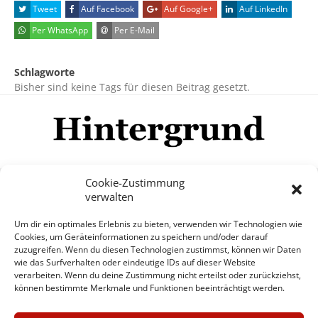
Tweet
Auf Facebook
Auf Google+
Auf LinkedIn
Per WhatsApp
Per E-Mail
Schlagworte
Bisher sind keine Tags für diesen Beitrag gesetzt.
Cookie-Zustimmung
verwalten
Impressum
Datenschutzerklärung
Disclaimer
Um dir ein optimales Erlebnis zu bieten, verwenden wir Technologien wie
Mehr
Cookies, um Geräteinformationen zu speichern und/oder darauf
zuzugreifen. Wenn du diesen Technologien zustimmst, können wir Daten
wie das Surfverhalten oder eindeutige IDs auf dieser Website
© Copyright Hintergrund.de, 2015 - 2026
verarbeiten. Wenn du deine Zustimmung nicht erteilst oder zurückziehst,
können bestimmte Merkmale und Funktionen beeinträchtigt werden.
Zum Newsletter jetzt kostenlos