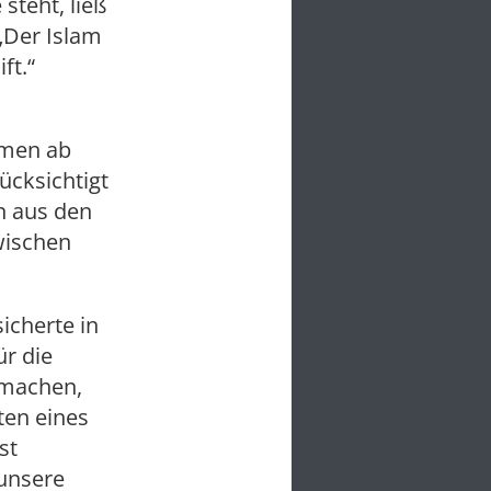
steht, ließ
„Der Islam
ft.“
irmen ab
ücksichtigt
n aus den
wischen
icherte in
ür die
 machen,
ten eines
st
 unsere