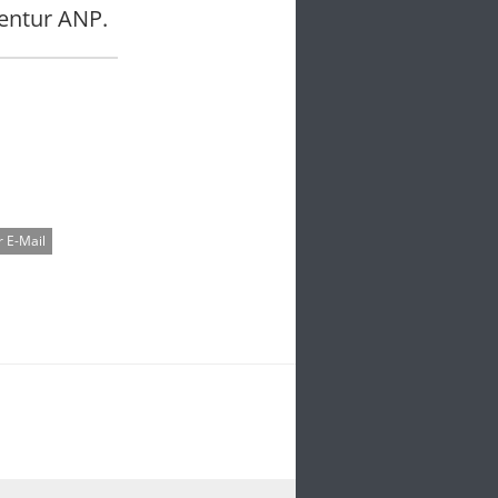
entur ANP.
 E-Mail