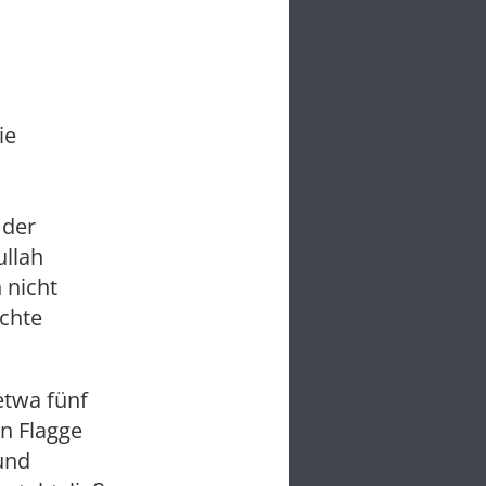
ie
 der
ullah
 nicht
ichte
etwa fünf
n Flagge
 und