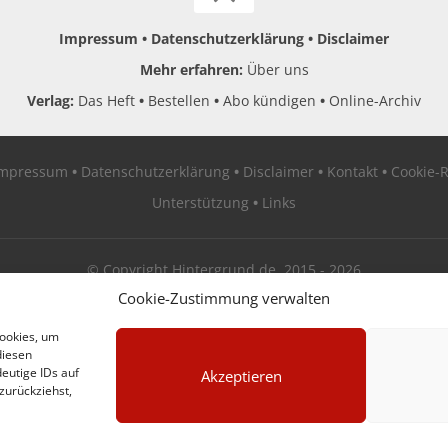
Impressum
Datenschutzerklärung
Disclaimer
Mehr erfahren:
Über uns
Verlag:
Das Heft
Bestellen
Abo kündigen
Online-Archiv
Impressum
Datenschutzerklärung
Disclaimer
Kontakt
Cookie-R
Unterstützung
Links
© Copyright Hintergrund.de, 2015 - 2026
Cookie-Zustimmung verwalten
Zum Newsletter jetzt kostenlos anmelden
Cookies, um
diesen
erscheint ca. alle 4 Wochen
eutige IDs auf
Akzeptieren
zurückziehst,
E-Mail