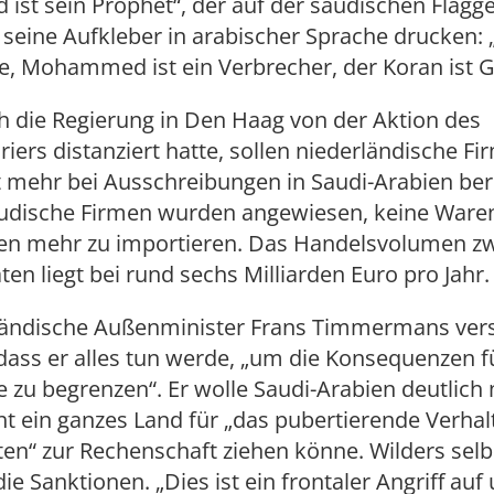
t sein Prophet“, der auf der saudischen Flagge 
 seine Aufkleber in arabischer Sprache drucken: 
ge, Mohammed ist ein Verbrecher, der Koran ist Gi
h die Regierung in Den Haag von der Aktion des
iers distanziert hatte, sollen niederländische F
t mehr bei Ausschreibungen in Saudi-Arabien ber
udische Firmen wurden angewiesen, keine Ware
en mehr zu importieren. Das Handelsvolumen z
ten liegt bei rund sechs Milliarden Euro pro Jahr.
ländische Außenminister Frans Timmermans vers
ass er alles tun werde, „um die Konsequenzen f
 zu begrenzen“. Er wolle Saudi-Arabien deutlich
ht ein ganzes Land für „das pubertierende Verhal
en“ zur Rechenschaft ziehen könne. Wilders selb
die Sanktionen. „Dies ist ein frontaler Angriff auf