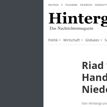
Skip
RSS-FEED
X
TELEGRAM
FACEBOOK
NEWSLETT
to
content
Das Nachrichtenmagazin
Politik
Wirtschaft
Globales
S
Riad
Hand
Nied
Von Hintergrund