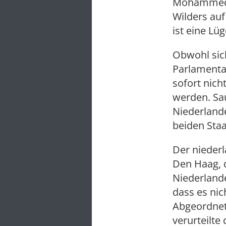
Mohammed is
Wilders auf
ist eine Lü
Obwohl sic
Parlamentar
sofort nich
werden. Sa
Niederland
beiden Staa
Der nieder
Den Haag, d
Niederlande
dass es nic
Abgeordnet
verurteilte 