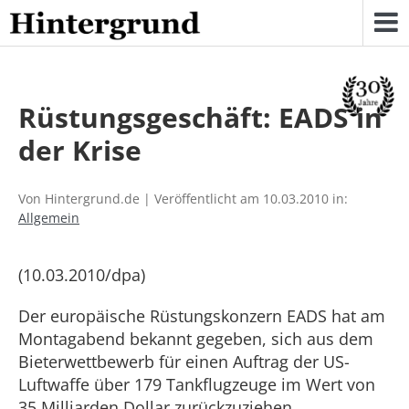
Skip
to
content
Rüstungsgeschäft: EADS in
der Krise
Von Hintergrund.de | Veröffentlicht am 10.03.2010 in:
Allgemein
(10.03.2010/dpa)
Der europäische Rüstungskonzern EADS hat am
Montagabend bekannt gegeben, sich aus dem
Bieterwettbewerb für einen Auftrag der US-
Luftwaffe über 179 Tankflugzeuge im Wert von
35 Milliarden Dollar zurückzuziehen.