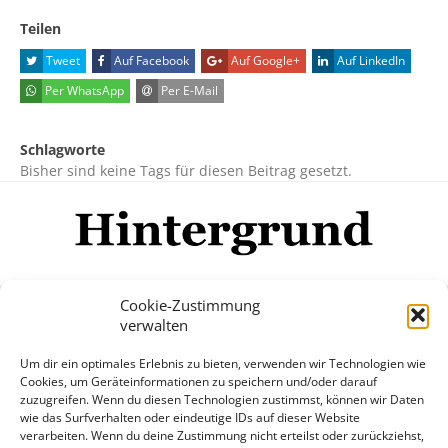
Teilen
Tweet
Auf Facebook
Auf Google+
Auf LinkedIn
Per WhatsApp
Per E-Mail
Schlagworte
Bisher sind keine Tags für diesen Beitrag gesetzt.
Cookie-Zustimmung
verwalten
Impressum
Datenschutzerklärung
Disclaimer
Um dir ein optimales Erlebnis zu bieten, verwenden wir Technologien wie
Mehr
Cookies, um Geräteinformationen zu speichern und/oder darauf
zuzugreifen. Wenn du diesen Technologien zustimmst, können wir Daten
wie das Surfverhalten oder eindeutige IDs auf dieser Website
© Copyright Hintergrund.de, 2015 - 2026
verarbeiten. Wenn du deine Zustimmung nicht erteilst oder zurückziehst,