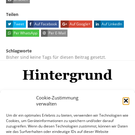
Teilen
Tweet
Auf Facebook
Auf Google+
Auf LinkedIn
Per WhatsApp
Per E-Mail
Schlagworte
Bisher sind keine Tags für diesen Beitrag gesetzt.
Cookie-Zustimmung
verwalten
Impressum
Datenschutzerklärung
Disclaimer
Um dir ein optimales Erlebnis zu bieten, verwenden wir Technologien wie
Mehr
Cookies, um Geräteinformationen zu speichern und/oder darauf
zuzugreifen. Wenn du diesen Technologien zustimmst, können wir Daten
wie das Surfverhalten oder eindeutige IDs auf dieser Website