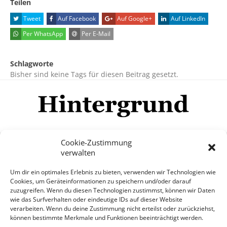
Teilen
Tweet
Auf Facebook
Auf Google+
Auf LinkedIn
Per WhatsApp
Per E-Mail
Schlagworte
Bisher sind keine Tags für diesen Beitrag gesetzt.
Cookie-Zustimmung
verwalten
Impressum
Datenschutzerklärung
Disclaimer
Um dir ein optimales Erlebnis zu bieten, verwenden wir Technologien wie
Mehr
Cookies, um Geräteinformationen zu speichern und/oder darauf
zuzugreifen. Wenn du diesen Technologien zustimmst, können wir Daten
wie das Surfverhalten oder eindeutige IDs auf dieser Website
© Copyright Hintergrund.de, 2015 - 2026
verarbeiten. Wenn du deine Zustimmung nicht erteilst oder zurückziehst,
können bestimmte Merkmale und Funktionen beeinträchtigt werden.