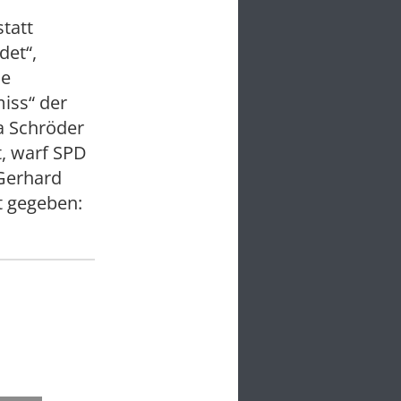
tatt
det“,
ie
iss“ der
a Schröder
t, warf SPD
Gerhard
t gegeben: