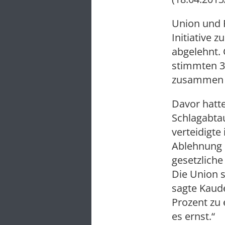
Union und 
Initiative 
abgelehnt.
stimmten 3
zusammen ü
Davor hatte
Schlagabtau
verteidigte
Ablehnung d
gesetzliche
Die Union s
sagte Kaude
Prozent zu 
es ernst.“