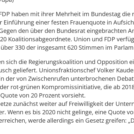
FDP haben mit ihrer Mehrheit im Bundestag die 
zur Einführung einer festen Frauenquote in Aufsic
 Gegen den über den Bundesrat eingebrachten A
20 Koalitionsabgeordnete. Union und FDP verfü
ber 330 der insgesamt 620 Stimmen im Parlam
n sich die Regierungskoalition und Opposition e
sch geliefert. Unionsfraktionschef Volker Kaude
 in der von Zwischenrufen unterbrochenen Debat
er rot-grünen Kompromissinitiative, die ab 2018
 Quote von 20 Prozent vorsieht.
etze zunächst weiter auf Freiwilligkeit der Unte
r. Wenn es bis 2020 nicht gelinge, eine Quote vo
erreichen, werde allerdings ein Gesetz greifen: 