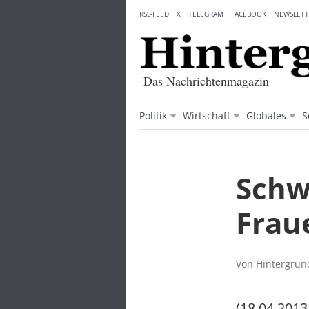
Skip
RSS-FEED
X
TELEGRAM
FACEBOOK
NEWSLETT
to
content
Das Nachrichtenmagazin
Politik
Wirtschaft
Globales
S
Schw
Frau
Von Hintergrund
(18.04.2013