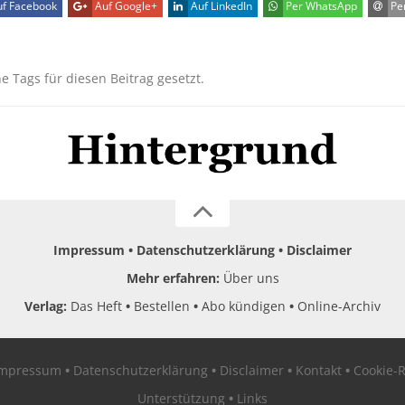
f Facebook
Auf Google+
Auf LinkedIn
Per WhatsApp
Per
ne Tags für diesen Beitrag gesetzt.
Impressum
Datenschutzerklärung
Disclaimer
Mehr erfahren:
Über uns
Verlag:
Das Heft
Bestellen
Abo kündigen
Online-Archiv
Impressum
Datenschutzerklärung
Disclaimer
Kontakt
Cookie-R
Unterstützung
Links