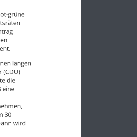
rot-grüne
htsräten
ntrag
gen
ent.
inen langen
r (CDU)
te die
 eine
rnehmen,
n 30
„Dann wird