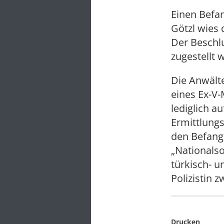
Einen Befa
Götzl wies 
Der Beschlu
zugestellt 
Die Anwält
eines Ex-V-
lediglich a
Ermittlungs
den Befang
„Nationalso
türkisch- 
Polizistin 
Drucken