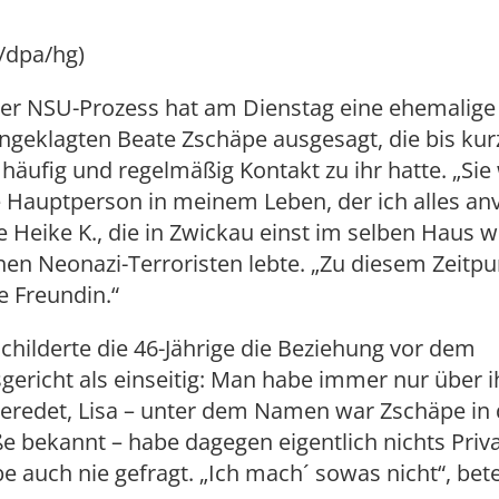
/dpa/hg)
r NSU-Prozess hat am Dienstag eine ehemalige
geklagten Beate Zschäpe ausgesagt, die bis kur
häufig und regelmäßig Kontakt zu ihr hatte. „Sie
e Hauptperson in meinem Leben, der ich alles an
e Heike K., die in Zwickau einst im selben Haus wi
en Neonazi-Terroristen lebte. „Zu diesem Zeitpu
e Freundin.“
schilderte die 46-Jährige die Beziehung vor dem
ericht als einseitig: Man habe immer nur über i
eredet, Lisa – unter dem Namen war Zschäpe in 
e bekannt – habe dagegen eigentlich nichts Priva
e auch nie gefragt. „Ich mach´ sowas nicht“, bet