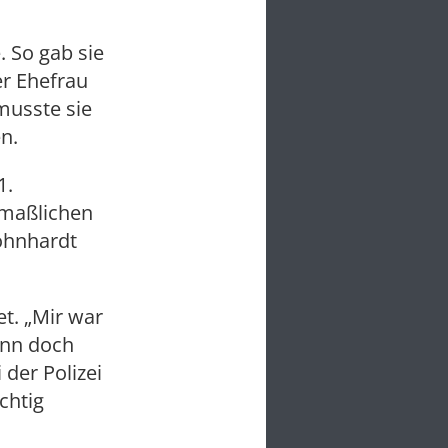
. So gab sie
er Ehefrau
musste sie
n.
1.
tmaßlichen
öhnhardt
t. „Mir war
dann doch
 der Polizei
chtig