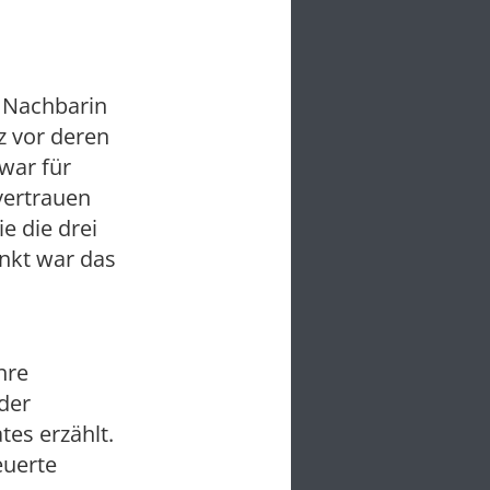
 Nachbarin
z vor deren
 war für
vertrauen
e die drei
nkt war das
hre
der
tes erzählt.
euerte