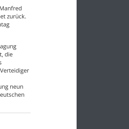
 Manfred
et zurück.
ntag
ragung
, die
s
 Verteidiger
dung neun
deutschen