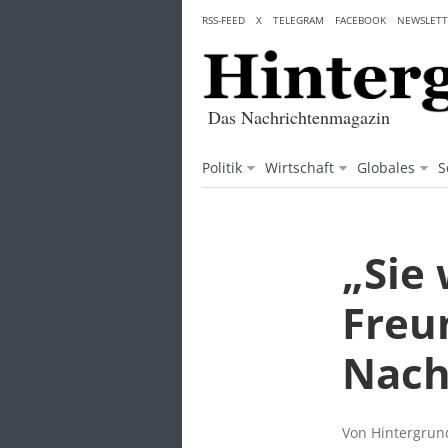
Skip
RSS-FEED
X
TELEGRAM
FACEBOOK
NEWSLETT
to
content
Das Nachrichtenmagazin
Politik
Wirtschaft
Globales
S
„Sie
Freu
Nach
Von Hintergrund