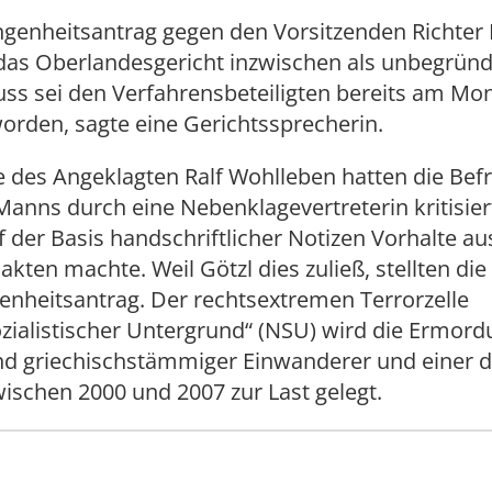
ngenheitsantrag gegen den Vorsitzenden Richter
das Oberlandesgericht inzwischen als unbegründ
ss sei den Verfahrensbeteiligten bereits am Mo
worden, sagte eine Gerichtssprecherin.
e des Angeklagten Ralf Wohlleben hatten die Bef
Manns durch eine Nebenklagevertreterin kritisiert
uf der Basis handschriftlicher Notizen Vorhalte au
akten machte. Weil Götzl dies zuließ, stellten die
enheitsantrag. Der rechtsextremen Terrorzelle
zialistischer Untergrund“ (NSU) wird die Ermor
und griechischstämmiger Einwanderer und einer 
zwischen 2000 und 2007 zur Last gelegt.