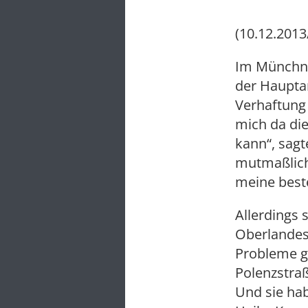
(10.12.2013
Im Münchne
der Hauptan
Verhaftung 
mich da di
kann“, sagt
mutmaßlich
meine best
Allerdings 
Oberlandesg
Probleme g
Polenzstraß
Und sie hab