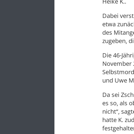
Heike K..
Dabei verst
etwa zunäch
des Mitange
zugeben, d
Die 46-Jähr
November 2
Selbstmord
und Uwe M
Da sei Zsch
es so, als 
nicht“, sag
hatte K. zu
festgehalt