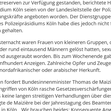
tzreserven zur Verfügung gestanden, berichtete
idium Köln seien von der Landesleitstelle der Poli
ungskräfte angeboten worden. Der Dienstgruppen
des Polizeipräsidiums Köln habe dies jedoch nicht 
h gehalten.
esternacht waren Frauen von kleineren Gruppen, d
der rund eintausend Männern gelöst hatten, sexu
nd ausgeraubt worden. Bis zum Wochenende gab 
ünfhundert Anzeigen. Zahlreiche Opfer und Zeug
nordafrikanischer oder arabischer Herkunft.
n fordert Bundesinnenminister Thomas de Maizi
ngriffen von Köln rasche Gesetzesverschärfungen
 keine langen streitigen Verhandlungen über die
agte de Maizière bei der Jahrestagung des Beam
in Köln. „Wir brauchen beides: Konsequente A