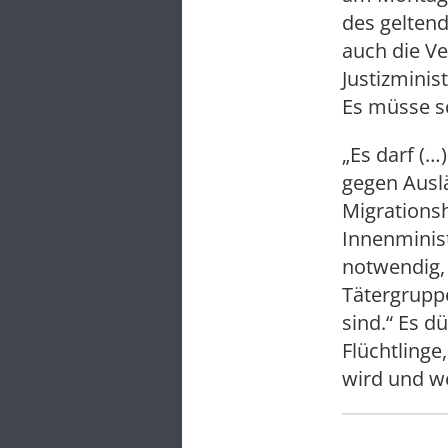
des geltend
auch die Ve
Justizminis
Es müsse s
„Es darf (…
gegen Ausl
Migrationsh
Innenminist
notwendig,
Tätergruppe
sind.“ Es d
Flüchtlinge
wird und we