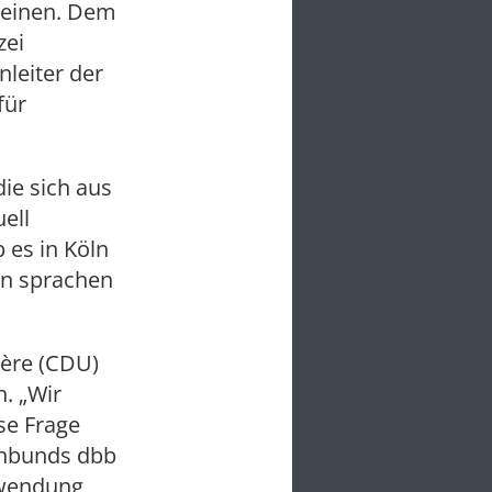
 Heinen. Dem
zei
leiter der
für
ie sich aus
ell
es in Köln
en sprachen
ère (CDU)
. „Wir
se Frage
tenbunds dbb
nwendung