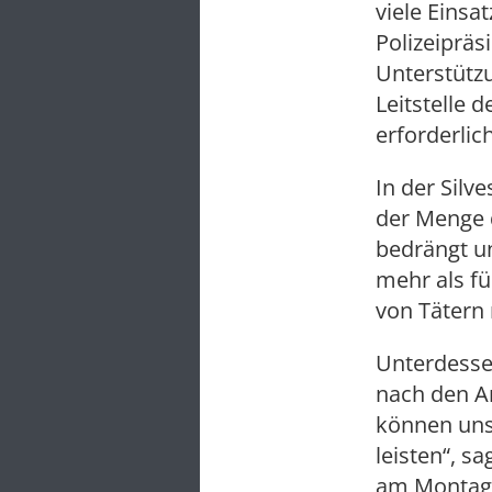
viele Einsa
Polizeipräs
Unterstütz
Leitstelle 
erforderlic
In der Silv
der Menge 
bedrängt u
mehr als f
von Tätern 
Unterdesse
nach den A
können uns
leisten“, s
am Montag 