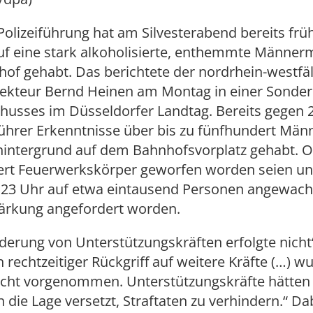
Polizeiführung hat am Silvesterabend bereits früh
uf eine stark alkoholisierte, enthemmte Männe
of gehabt. Das berichtete der nordrhein-westfä
spekteur Bernd Heinen am Montag in einer Sonder
husses im Düsseldorfer Landtag. Bereits gegen 
führer Erkenntnisse über bis zu fünfhundert Män
hintergrund auf dem Bahnhofsvorplatz gehabt. 
iert Feuerwerkskörper geworfen worden seien un
 23 Uhr auf etwa eintausend Personen angewachs
tärkung angefordert worden.
derung von Unterstützungskräften erfolgte nicht“
n rechtzeitiger Rückgriff auf weitere Kräfte (…) w
nicht vorgenommen. Unterstützungskräfte hätten 
 die Lage versetzt, Straftaten zu verhindern.“ Da