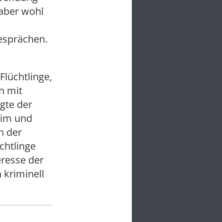
 aber wohl
Gesprächen.
Flüchtlinge,
n mit
agte der
itim und
n der
chtlinge
eresse der
 kriminell