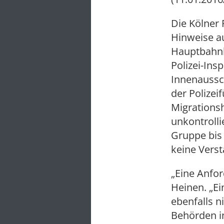
Die Kölner 
Hinweise a
Hauptbahnh
Polizei-In
Innenaussc
der Polizei
Migrations
unkontroll
Gruppe bis
keine Vers
„Eine Anfor
Heinen. „Ei
ebenfalls 
Behörden in