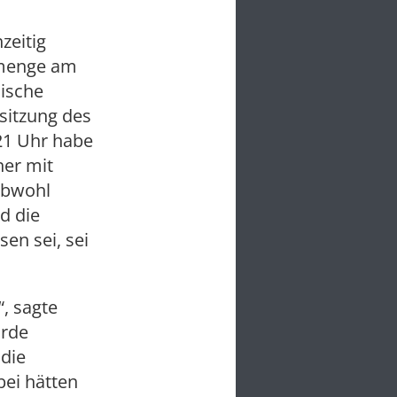
zeitig
rmenge am
lische
sitzung des
21 Uhr habe
ner mit
Obwohl
d die
en sei, sei
, sagte
urde
die
bei hätten