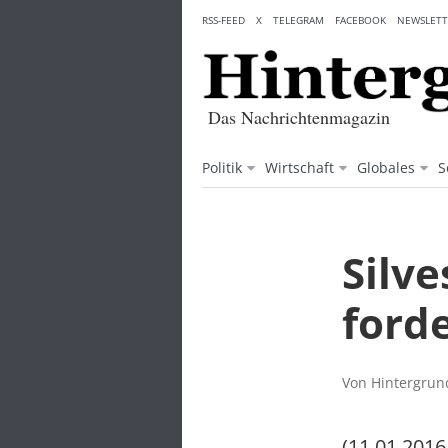
Skip
RSS-FEED
X
TELEGRAM
FACEBOOK
NEWSLETT
to
content
Das Nachrichtenmagazin
Politik
Wirtschaft
Globales
S
Silve
ford
Von Hintergrund
(11.01.2016