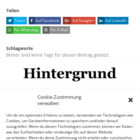
Teilen
Tweet
Auf Facebook
Auf Google+
Auf LinkedIn
Per WhatsApp
Per E-Mail
Schlagworte
Bisher sind keine Tags für diesen Beitrag gesetzt.
Cookie-Zustimmung
verwalten
Impressum
Datenschutzerklärung
Disclaimer
Um dir ein optimales Erlebnis zu bieten, verwenden wir Technologien wie
Mehr
Cookies, um Geräteinformationen zu speichern und/oder darauf
zuzugreifen. Wenn du diesen Technologien zustimmst, können wir Daten
wie das Surfverhalten oder eindeutige IDs auf dieser Website
© Copyright Hintergrund.de, 2015 - 2026
verarbeiten. Wenn du deine Zustimmung nicht erteilst oder zurückziehst,