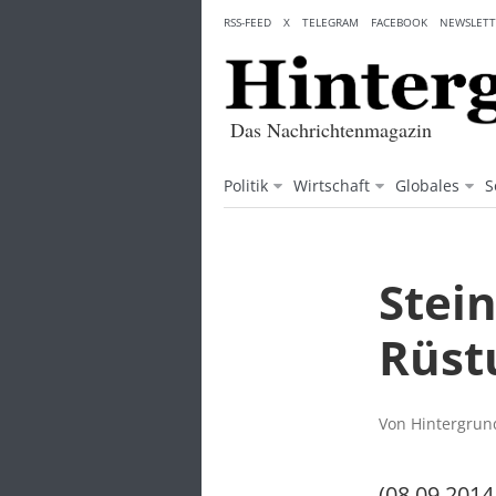
Skip
RSS-FEED
X
TELEGRAM
FACEBOOK
NEWSLETT
to
content
Das Nachrichtenmagazin
Politik
Wirtschaft
Globales
S
Stein
Rüst
Von Hintergrund
(08.09.2014