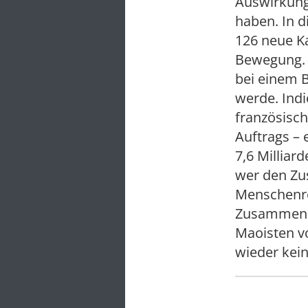
Auswirkung
haben. In d
126 neue K
Bewegung. 
bei einem 
werde. Indi
französisc
Auftrags – 
7,6 Milliar
wer den Zu
Menschenre
Zusammenha
Maoisten v
wieder kein