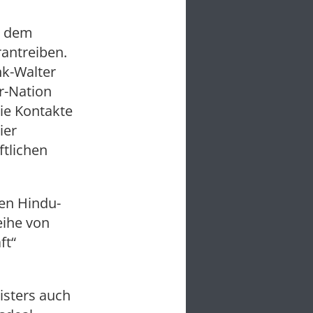
r dem
antreiben.
nk-Walter
r-Nation
ie Kontakte
ier
ftlichen
hen Hindu-
eihe von
ft“
isters auch