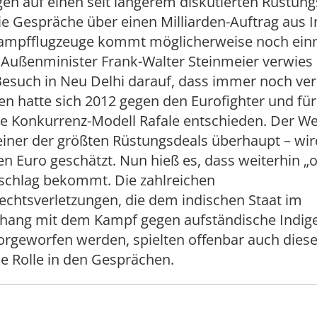
en auf einen seit längerem diskutierten Rüstung
ie Gespräche über einen Milliarden-Auftrag aus I
ampfflugzeuge kommt möglicherweise noch ein
Außenminister Frank-Walter Steinmeier verwie
Besuch in Neu Delhi darauf, dass immer noch ve
en hatte sich 2012 gegen den Eurofighter und für
he Konkurrenz-Modell Rafale entschieden. Der We
einer der größten Rüstungsdeals überhaupt – wir
den Euro geschätzt. Nun hieß es, dass weiterhin „of
schlag bekommt. Die zahlreichen
chtsverletzungen, die dem indischen Staat im
ng mit dem Kampf gegen aufständische Indig
orgeworfen werden, spielten offenbar auch dies
e Rolle in den Gesprächen.