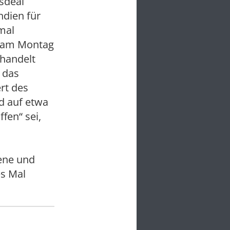
sdeal
ndien für
mal
s am Montag
rhandelt
 das
rt des
d auf etwa
fen“ sei,
ene und
es Mal