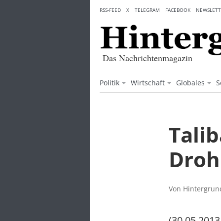
Skip
RSS-FEED
X
TELEGRAM
FACEBOOK
NEWSLETT
to
content
Das Nachrichtenmagazin
Politik
Wirtschaft
Globales
S
Talib
Droh
Von Hintergrund
(30.05.2013