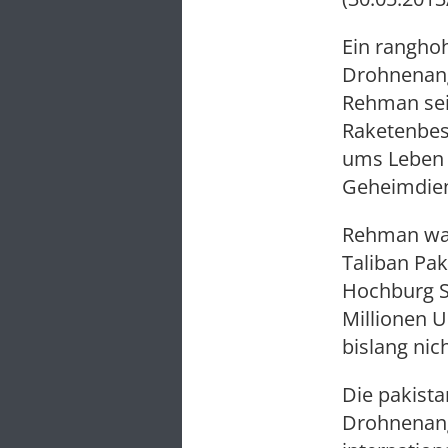
Ein ranghoh
Drohnenangr
Rehman sei
Raketenbes
ums Leben 
Geheimdien
Rehman war 
Taliban Pak
Hochburg Sü
Millionen U
bislang nich
Die pakista
Drohnenangr