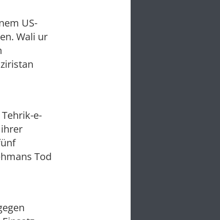
einem US-
en. Wali ur
m
iristan
Tehrik-e-
ihrer
fünf
Rehmans Tod
 gegen