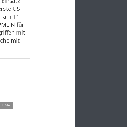
 Einsatz
rste US-
l am 11.
PML-N für
riffen mit
äche mit
 E-Mail