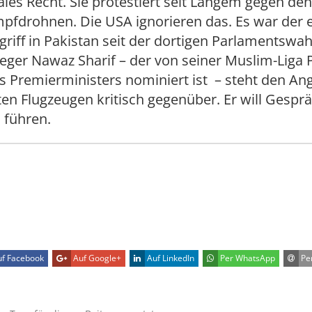
ales Recht. Sie protestiert seit Langem gegen den
pfdrohnen. Die USA ignorieren das. Es war der e
iff in Pakistan seit der dortigen Parlamentswah
eger Nawaz Sharif – der von seiner Muslim-Liga 
 Premierministers nominiert ist – steht den Ang
n Flugzeugen kritisch gegenüber. Er will Gespr
 führen.
f Facebook
Auf Google+
Auf LinkedIn
Per WhatsApp
Per