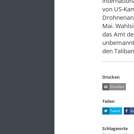
internation
von US-Kam
Drohnenangr
Mai. Wahlsi
das Amt des
unbemannte
den Taliban
Drucken
Drucken
Teilen
Tweet
Au
Schlagworte