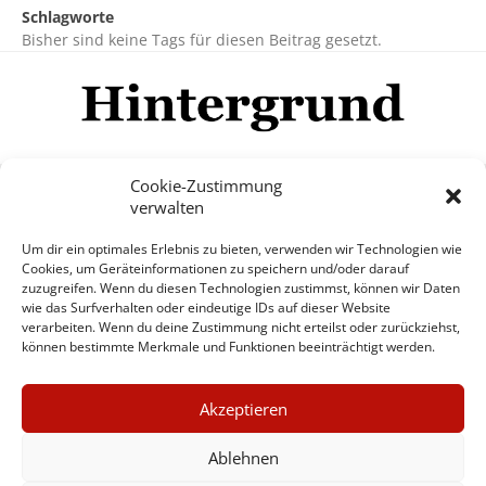
Schlagworte
Bisher sind keine Tags für diesen Beitrag gesetzt.
Cookie-Zustimmung
verwalten
Impressum
Datenschutzerklärung
Disclaimer
Um dir ein optimales Erlebnis zu bieten, verwenden wir Technologien wie
Mehr
Cookies, um Geräteinformationen zu speichern und/oder darauf
zuzugreifen. Wenn du diesen Technologien zustimmst, können wir Daten
wie das Surfverhalten oder eindeutige IDs auf dieser Website
© Copyright Hintergrund.de, 2015 - 2026
verarbeiten. Wenn du deine Zustimmung nicht erteilst oder zurückziehst,
können bestimmte Merkmale und Funktionen beeinträchtigt werden.
Zum Newsletter jetzt kostenlos
×
anmelden
Akzeptieren
GUTER JOURNALISMUS
erscheint ca. alle 4 Wochen
KOSTET GELD
Ablehnen
E-Mail